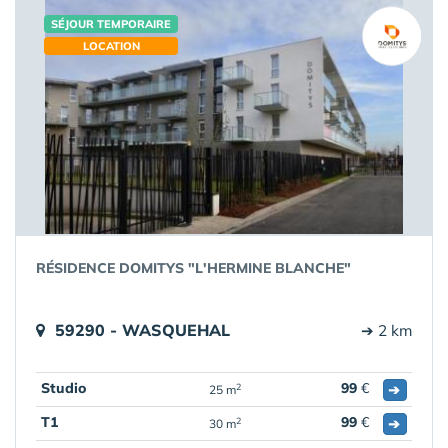
SÉJOUR TEMPORAIRE
LOCATION
RÉSIDENCE DOMITYS "L'HERMINE BLANCHE"
59290 - WASQUEHAL
➔ 2 km
Studio
99
€
➔
2
25 m
T1
99
€
➔
2
30 m