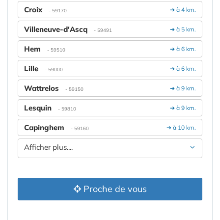
Croix
➔ à 4 km.
- 59170
Villeneuve-d'Ascq
➔ à 5 km.
- 59491
Hem
➔ à 6 km.
- 59510
Lille
➔ à 6 km.
- 59000
Wattrelos
➔ à 9 km.
- 59150
Lesquin
➔ à 9 km.
- 59810
Capinghem
➔ à 10 km.
- 59160
Afficher plus....
Proche de vous