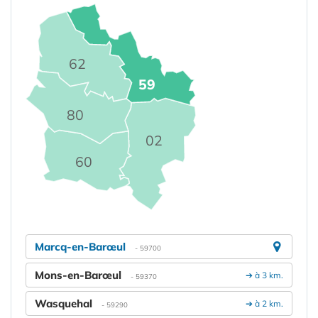
62
59
80
02
60
Marcq-en-Barœul
- 59700
Mons-en-Barœul
➔ à 3 km.
- 59370
Wasquehal
➔ à 2 km.
- 59290