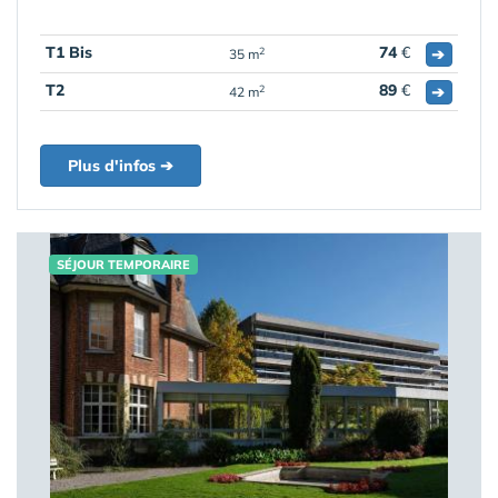
T1 Bis
74
€
➔
2
35 m
T2
89
€
➔
2
42 m
Plus d'infos ➔
SÉJOUR TEMPORAIRE