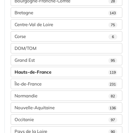
Bourgogne-Franche-Comté
28
Bretagne
143
Centre-Val de Loire
75
Corse
6
DOM/TOM
Grand Est
95
Hauts-de-France
119
Île-de-France
231
Normandie
82
Nouvelle-Aquitaine
136
Occitanie
97
Pays de la Loire
90