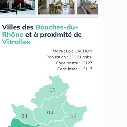
Villes des
Bouches-du-
Rhône
et à proximité de
Vitrolles
Maire : Loïc GACHON
Population : 33 101 habs.
Code postal : 13127
Code insee : 13117
05
04
84
06