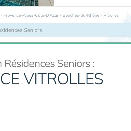
»
Provence-Alpes-Côte-D'Azur
»
Bouches-du-Rhône
»
Vitrolles
 Résidences Seniors :
NCE VITROLLES