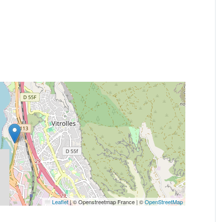
Leaflet
|
© Openstreetmap France | ©
OpenStreetMap