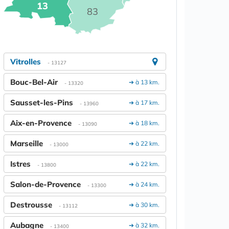
13
83
Vitrolles
- 13127
Bouc-Bel-Air
➔ à 13 km.
- 13320
Sausset-les-Pins
➔ à 17 km.
- 13960
Aix-en-Provence
➔ à 18 km.
- 13090
Marseille
➔ à 22 km.
- 13000
Istres
➔ à 22 km.
- 13800
Salon-de-Provence
➔ à 24 km.
- 13300
Destrousse
➔ à 30 km.
- 13112
Aubagne
➔ à 32 km.
- 13400