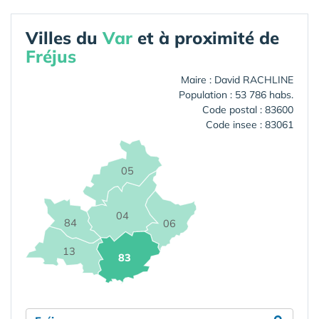
Villes du
Var
et à proximité de
Fréjus
Maire : David RACHLINE
Population : 53 786 habs.
Code postal : 83600
Code insee : 83061
05
04
84
06
13
83