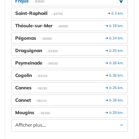
Fréjus
- 83600
Saint-Raphaël
➔ à 3 km.
- 83700
Théoule-sur-Mer
➔ à 18 km.
- 06590
Pégomas
➔ à 24 km.
- 06580
Draguignan
➔ à 25 km.
- 83300
Peymeinade
➔ à 26 km.
- 06530
Cogolin
➔ à 26 km.
- 83310
Cannes
➔ à 26 km.
- 06150
Cannet
➔ à 28 km.
- 06110
Mougins
➔ à 28 km.
- 06250
Afficher plus....