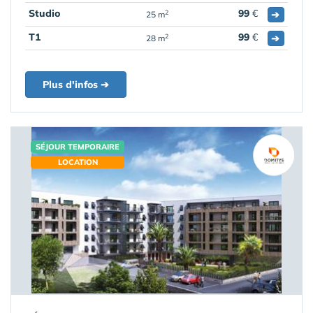
Studio
99
€
➔
2
25 m
T1
99
€
➔
2
28 m
Plus d'infos ➔
SÉJOUR TEMPORAIRE
LOCATION