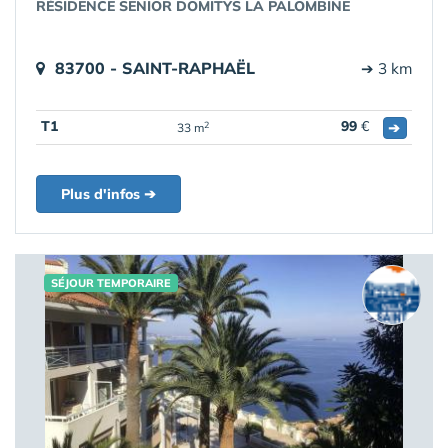
RÉSIDENCE SENIOR DOMITYS LA PALOMBINE
83700 - SAINT-RAPHAËL
➔ 3 km
T1
99
€
➔
2
33 m
Plus d'infos ➔
SÉJOUR TEMPORAIRE