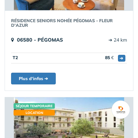
RÉSIDENCE SENIORS NOHÉE PÉGOMAS - FLEUR
D'AZUR
06580 - PÉGOMAS
➔ 24 km
T2
85
€
➔
Plus d'infos ➔
SÉJOUR TEMPORAIRE
LOCATION