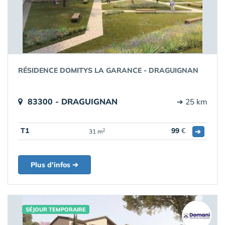
RÉSIDENCE DOMITYS LA GARANCE - DRAGUIGNAN
83300 - DRAGUIGNAN
➔ 25 km
T1
99
€
➔
2
31 m
Plus d'infos ➔
SÉJOUR TEMPORAIRE