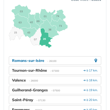
03
74
01
69
42
63
73
38
15
43
26
07
Romans-sur-Isère
- 26100
Tournon-sur-Rhône
➔ à 17 km.
- 07300
Valence
➔ à 18 km.
- 26000
Guilherand-Granges
➔ à 19 km.
- 07500
Saint-Péray
➔ à 20 km.
- 07130
Faramans
➔ à 40 km.