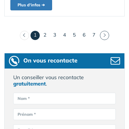
Plus d'infos ➔
(courant)
1
2
3
4
5
6
7
On vous recontacte
Un conseiller vous recontacte
gratuitement
.
Nom *
Prénom *