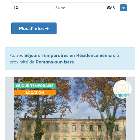
T1
99
€
➔
2
34 m
Plus d'infos ➔
Autres
Séjours Temporaires en Résidence Seniors
à
proximité de
Romans-sur-Isère
SÉJOUR TEMPORAIRE
LOCATION