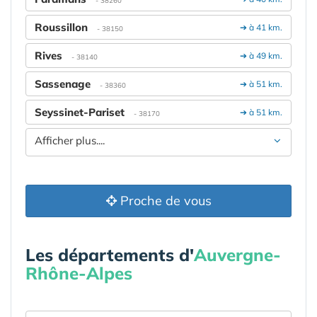
- 38260
Roussillon
➔ à 41 km.
- 38150
Rives
➔ à 49 km.
- 38140
Sassenage
➔ à 51 km.
- 38360
Seyssinet-Pariset
➔ à 51 km.
- 38170
Afficher plus....
Proche de vous
Les départements d'
Auvergne-
Rhône-Alpes