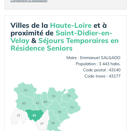
Conditions d'utilisation
Villes de la
Haute-Loire
et à
proximité de
Saint-Didier-en-
Velay
&
Séjours Temporaires en
Résidence Seniors
Maire : Emmanuel SALGADO
Population : 3 443 habs.
Code postal : 43140
Code insee : 43177
03
74
01
69
42
63
73
38
15
43
26
07