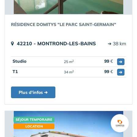
RÉSIDENCE DOMITYS "LE PARC SAINT-GERMAIN"
42210 - MONTROND-LES-BAINS
➔ 38 km
Studio
99
€
➔
2
25 m
T1
99
€
➔
2
34 m
Plus d'infos ➔
SÉJOUR TEMPORAIRE
LOCATION