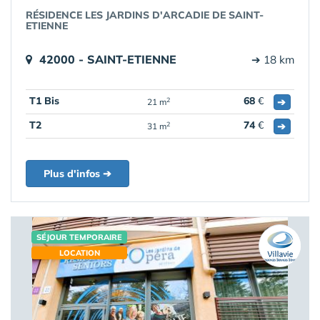
RÉSIDENCE LES JARDINS D'ARCADIE DE SAINT-
ETIENNE
42000 - SAINT-ETIENNE
➔ 18 km
T1 Bis
68
€
➔
2
21 m
T2
74
€
➔
2
31 m
Plus d'infos ➔
SÉJOUR TEMPORAIRE
LOCATION