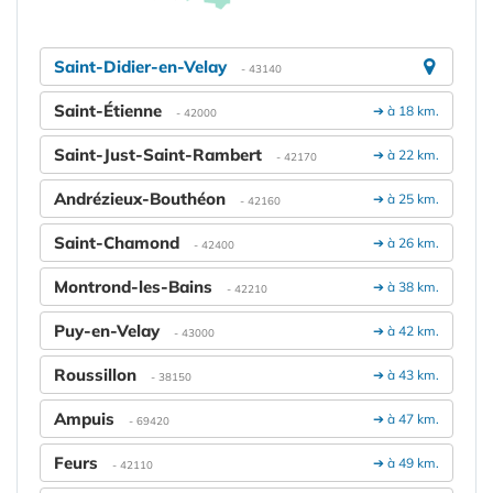
Saint-Didier-en-Velay
- 43140
Saint-Étienne
➔ à 18 km.
- 42000
Saint-Just-Saint-Rambert
➔ à 22 km.
- 42170
Andrézieux-Bouthéon
➔ à 25 km.
- 42160
Saint-Chamond
➔ à 26 km.
- 42400
Montrond-les-Bains
➔ à 38 km.
- 42210
Puy-en-Velay
➔ à 42 km.
- 43000
Roussillon
➔ à 43 km.
- 38150
Ampuis
➔ à 47 km.
- 69420
Feurs
➔ à 49 km.
- 42110