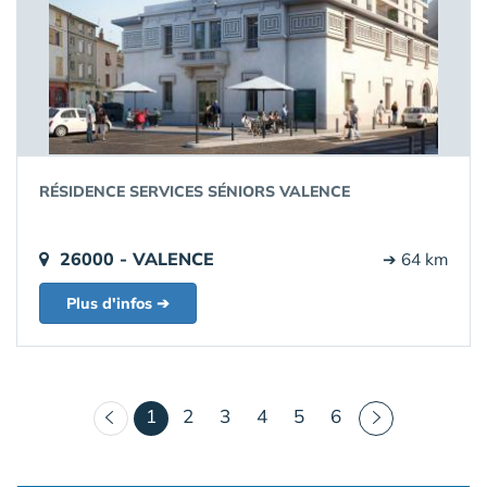
RÉSIDENCE SERVICES SÉNIORS VALENCE
26000 - VALENCE
➔ 64 km
Plus d'infos ➔
(courant)
1
2
3
4
5
6