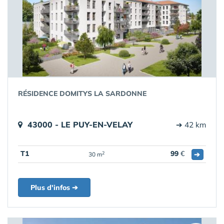
RÉSIDENCE DOMITYS LA SARDONNE
43000 - LE PUY-EN-VELAY
➔ 42 km
T1
99
€
➔
2
30 m
Plus d'infos ➔