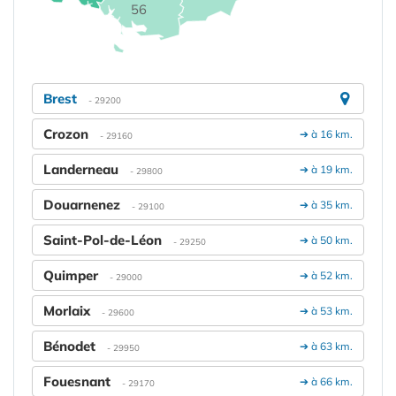
56
Brest
- 29200
Crozon
➔ à 16 km.
- 29160
Landerneau
➔ à 19 km.
- 29800
Douarnenez
➔ à 35 km.
- 29100
Saint-Pol-de-Léon
➔ à 50 km.
- 29250
Quimper
➔ à 52 km.
- 29000
Morlaix
➔ à 53 km.
- 29600
Bénodet
➔ à 63 km.
- 29950
Fouesnant
➔ à 66 km.
- 29170