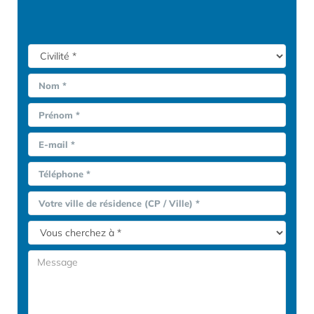
Nom *
Prénom *
E-mail *
Téléphone *
Votre ville de résidence (CP / Ville) *