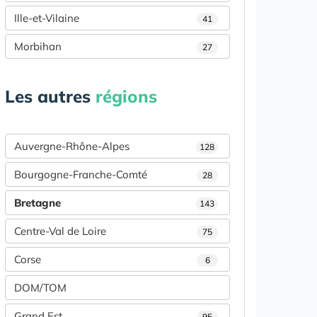
Ille-et-Vilaine
41
Morbihan
27
Les autres
régions
Auvergne-Rhône-Alpes
128
Bourgogne-Franche-Comté
28
Bretagne
143
Centre-Val de Loire
75
Corse
6
DOM/TOM
Grand Est
95