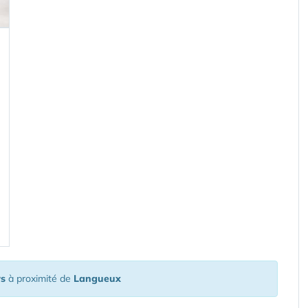
rs
à proximité de
Langueux