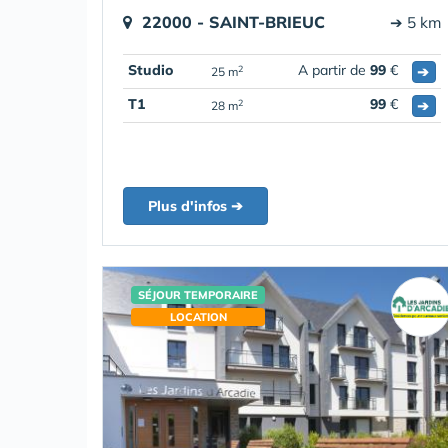
22000 - SAINT-BRIEUC
➔ 5 km
Studio
A partir de
99
€
➔
2
25 m
T1
99
€
➔
2
28 m
Plus d'infos ➔
SÉJOUR TEMPORAIRE
LOCATION