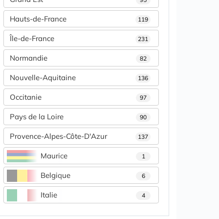
Hauts-de-France
119
Île-de-France
231
Normandie
82
Nouvelle-Aquitaine
136
Occitanie
97
Pays de la Loire
90
Provence-Alpes-Côte-D'Azur
137
Maurice
1
Belgique
6
Italie
4