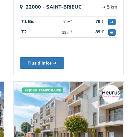
22000 - SAINT-BRIEUC
➔ 5 km
T1 Bis
79
€
➔
2
28 m
T2
89
€
➔
2
39 m
Plus d'infos ➔
SÉJOUR TEMPORAIRE