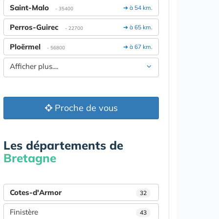
Saint-Malo
➔ à 54 km.
- 35400
Perros-Guirec
➔ à 65 km.
- 22700
Ploërmel
➔ à 67 km.
- 56800
Afficher plus....
Proche de vous
Les départements de
Bretagne
Cotes-d'Armor
32
Finistère
43