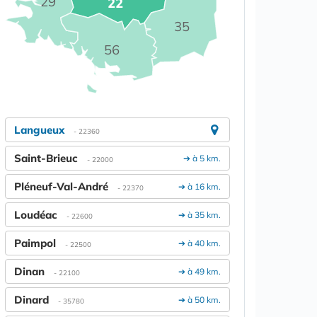
29
22
35
56
Langueux
- 22360
Saint-Brieuc
➔ à 5 km.
- 22000
Pléneuf-Val-André
➔ à 16 km.
- 22370
Loudéac
➔ à 35 km.
- 22600
Paimpol
➔ à 40 km.
- 22500
Dinan
➔ à 49 km.
- 22100
Dinard
➔ à 50 km.
- 35780