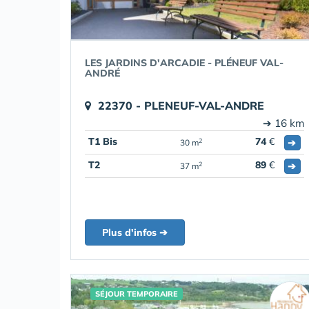
LES JARDINS D'ARCADIE - PLÉNEUF VAL-
ANDRÉ
22370 - PLENEUF-VAL-ANDRE
➔ 16 km
T1 Bis
74
€
➔
2
30 m
T2
89
€
➔
2
37 m
Plus d'infos ➔
SÉJOUR TEMPORAIRE