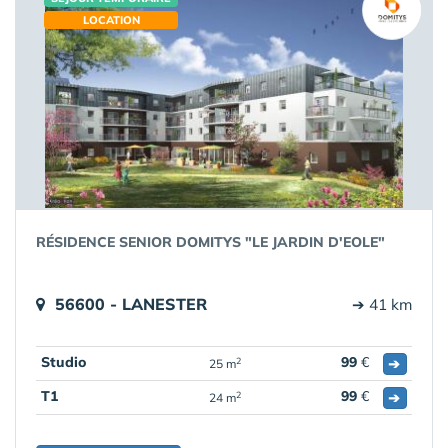
LOCATION
RÉSIDENCE SENIOR DOMITYS "LE JARDIN D'EOLE"
56600 - LANESTER
➔ 41 km
Studio
99
€
➔
2
25 m
T1
99
€
➔
2
24 m