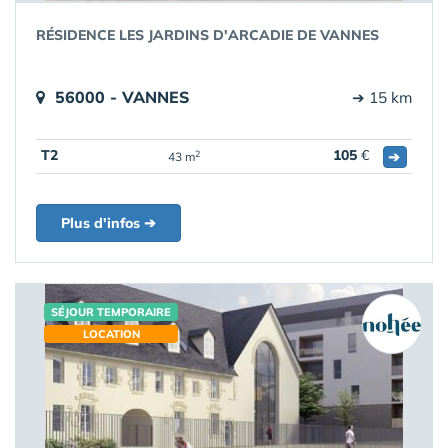
RÉSIDENCE LES JARDINS D'ARCADIE DE VANNES
56000 - VANNES
➔ 15 km
T2
105
€
➔
2
43 m
Plus d'infos ➔
SÉJOUR TEMPORAIRE
LOCATION