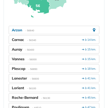
56
Arzon
- 56640
Carnac
➔ à 14 km.
- 56340
Auray
➔ à 15 km.
- 56400
Vannes
➔ à 15 km.
- 56000
Plescop
➔ à 18 km.
- 56890
Lanester
➔ à 41 km.
- 56600
Lorient
➔ à 41 km.
- 56100
Roche-Bernard
➔ à 45 km.
- 56130
Pouliguen
➔ à 47 km.
- 44510