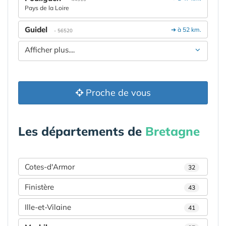
Pays de la Loire
Guidel
➔ à 52 km.
- 56520
Afficher plus....
Proche de vous
Les départements de
Bretagne
Cotes-d'Armor
32
Finistère
43
Ille-et-Vilaine
41