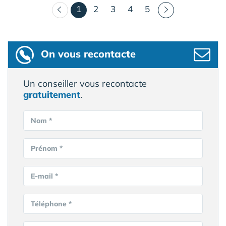
(courant)
1
2
3
4
5
On vous recontacte
Un conseiller vous recontacte
gratuitement
.
Nom *
Prénom *
E-mail *
Téléphone *