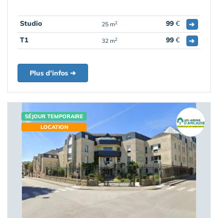
Studio
99
€
➔
2
25 m
T1
99
€
➔
2
32 m
Plus d'infos ➔
SÉJOUR TEMPORAIRE
LOCATION