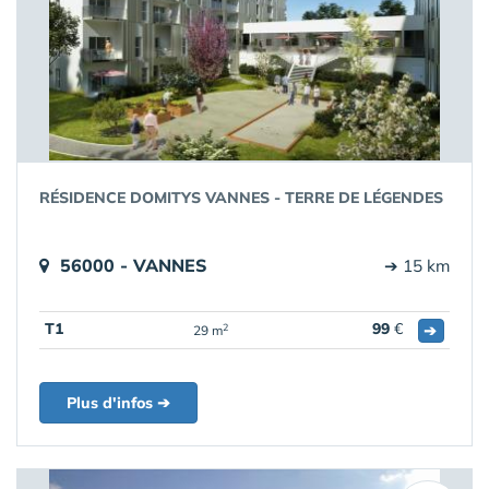
RÉSIDENCE DOMITYS VANNES - TERRE DE LÉGENDES
56000 - VANNES
➔ 15 km
T1
99
€
➔
2
29 m
Plus d'infos ➔