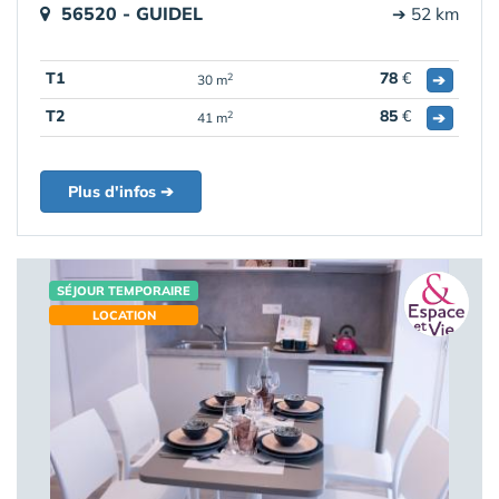
56520 - GUIDEL
➔ 52 km
T1
78
€
➔
2
30 m
T2
85
€
➔
2
41 m
Plus d'infos ➔
SÉJOUR TEMPORAIRE
LOCATION