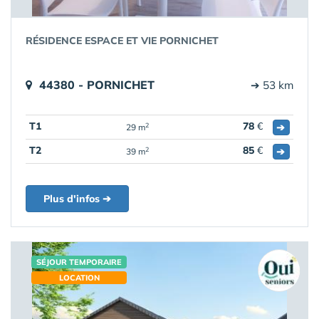
RÉSIDENCE ESPACE ET VIE PORNICHET
44380 - PORNICHET
➔ 53 km
T1
78
€
➔
2
29 m
T2
85
€
➔
2
39 m
Plus d'infos ➔
SÉJOUR TEMPORAIRE
LOCATION