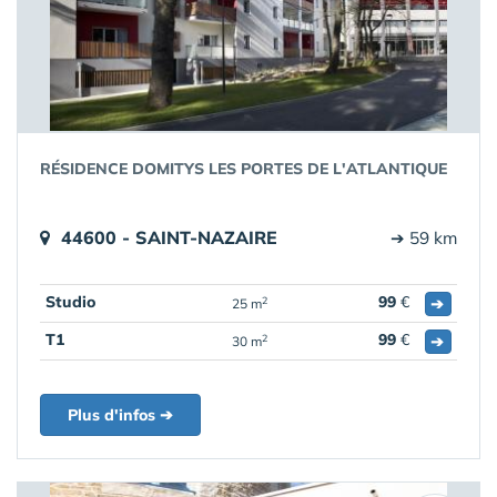
RÉSIDENCE DOMITYS LES PORTES DE L'ATLANTIQUE
44600 - SAINT-NAZAIRE
➔ 59 km
Studio
99
€
➔
2
25 m
T1
99
€
➔
2
30 m
Plus d'infos ➔