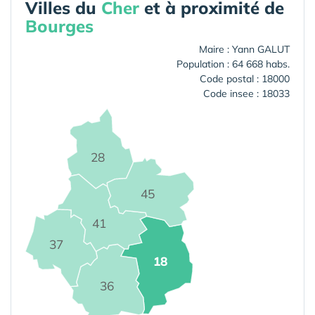
Villes du
Cher
et à proximité de
Bourges
Maire : Yann GALUT
Population : 64 668 habs.
Code postal : 18000
Code insee : 18033
28
45
41
37
18
36