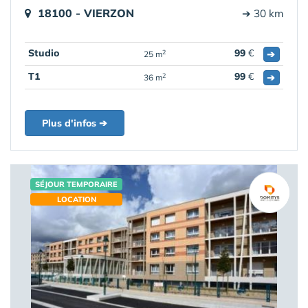
18100 - VIERZON
➔ 30 km
Studio
99
€
➔
2
25 m
T1
99
€
➔
2
36 m
Plus d'infos ➔
SÉJOUR TEMPORAIRE
LOCATION