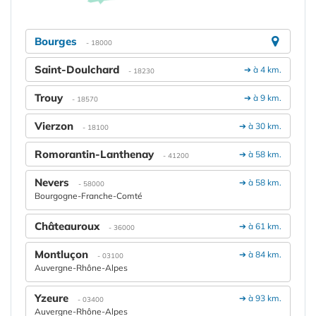
Bourges
- 18000
Saint-Doulchard
➔ à 4 km.
- 18230
Trouy
➔ à 9 km.
- 18570
Vierzon
➔ à 30 km.
- 18100
Romorantin-Lanthenay
➔ à 58 km.
- 41200
Nevers
➔ à 58 km.
- 58000
Bourgogne-Franche-Comté
Châteauroux
➔ à 61 km.
- 36000
Montluçon
➔ à 84 km.
- 03100
Auvergne-Rhône-Alpes
Yzeure
➔ à 93 km.
- 03400
Auvergne-Rhône-Alpes