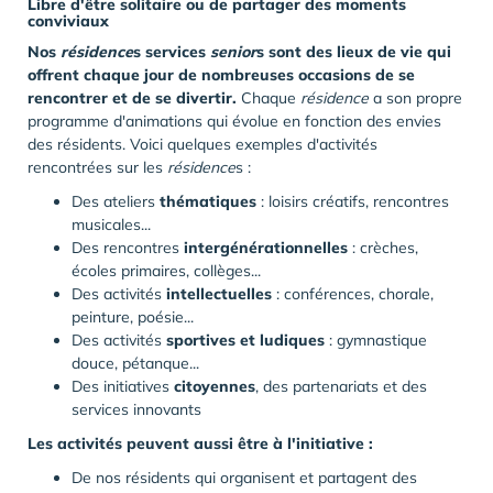
Libre d'être solitaire ou de partager des moments
conviviaux
Nos
résidence
s services
senior
s sont des lieux de vie qui
offrent chaque jour de nombreuses occasions de se
rencontrer et de se divertir.
Chaque
résidence
a son propre
programme d'animations qui évolue en fonction des envies
des résidents. Voici quelques exemples d'activités
rencontrées sur les
résidence
s :
Des ateliers
thématiques
: loisirs créatifs, rencontres
musicales...
Des rencontres
intergénérationnelles
: crèches,
écoles primaires, collèges...
Des activités
intellectuelles
: conférences, chorale,
peinture, poésie...
Des activités
sportives et ludiques
: gymnastique
douce, pétanque...
Des initiatives
citoyennes
, des partenariats et des
services innovants
Les activités peuvent aussi être à l'initiative :
De nos résidents qui organisent et partagent des