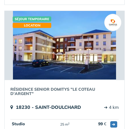
SÉJOUR TEMPORAIRE
LOCATION
RÉSIDENCE SENIOR DOMITYS "LE COTEAU
D'ARGENT"
18230 - SAINT-DOULCHARD
➔ 4 km
Studio
99
€
➔
2
25 m