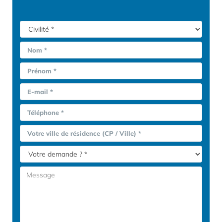
Nom *
Prénom *
E-mail *
Téléphone *
Votre ville de résidence (CP / Ville) *