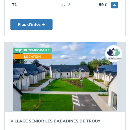
T1
99
€
➔
2
35 m
Plus d'infos ➔
SÉJOUR TEMPORAIRE
LOCATION
VILLAGE SENIOR LES BABADINES DE TROUY