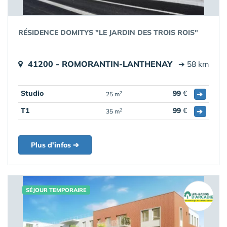
RÉSIDENCE DOMITYS "LE JARDIN DES TROIS ROIS"
41200 - ROMORANTIN-LANTHENAY
➔ 58 km
Studio
99
€
➔
2
25 m
T1
99
€
➔
2
35 m
Plus d'infos ➔
SÉJOUR TEMPORAIRE