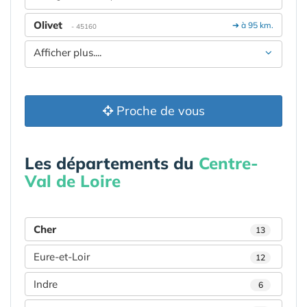
Olivet
➔ à 95 km.
- 45160
Afficher plus....
Proche de vous
Les départements du
Centre-
Val de Loire
Cher
13
Eure-et-Loir
12
Indre
6