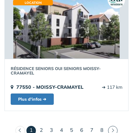
LOCATION
RÉSIDENCE SENIORS OUI SENIORS MOISSY-
CRAMAYEL
77550 - MOISSY-CRAMAYEL
➔ 117 km
Plus d'infos ➔
(courant)
1
2
3
4
5
6
7
8