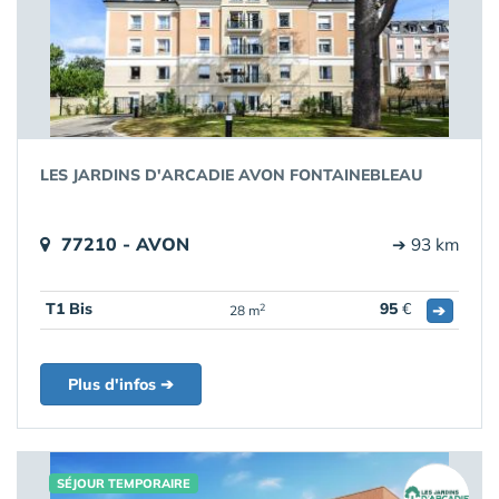
LES JARDINS D'ARCADIE AVON FONTAINEBLEAU
77210 - AVON
➔ 93 km
T1 Bis
95
€
➔
2
28 m
Plus d'infos ➔
SÉJOUR TEMPORAIRE