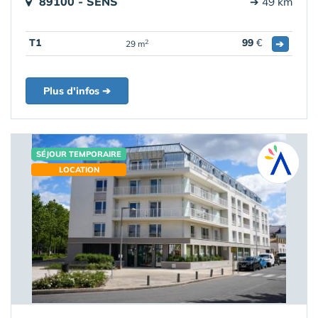
89100 - SENS
➔ 49 km
T1
99
€
➔
2
29 m
Plus d'infos ➔
SÉJOUR TEMPORAIRE
LOCATION