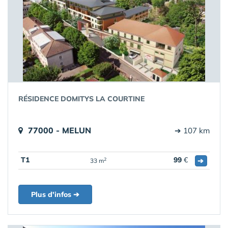
RÉSIDENCE DOMITYS LA COURTINE
77000 - MELUN
➔ 107 km
T1
99
€
➔
2
33 m
Plus d'infos ➔