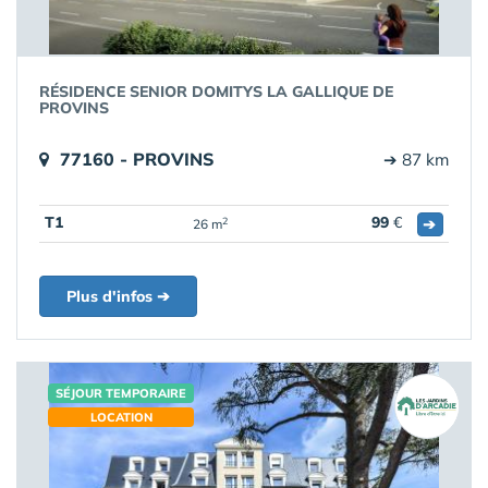
RÉSIDENCE SENIOR DOMITYS LA GALLIQUE DE
PROVINS
77160 - PROVINS
➔ 87 km
T1
99
€
➔
2
26 m
Plus d'infos ➔
SÉJOUR TEMPORAIRE
LOCATION