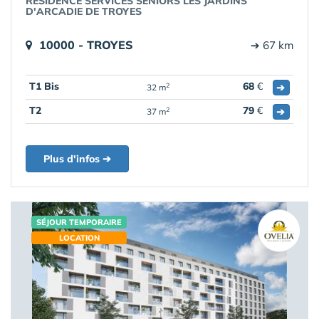
RÉSIDENCE SERVICES SENIORS LES JARDINS
D'ARCADIE DE TROYES
10000 - TROYES
➔ 67 km
T1 Bis
68
€
➔
2
32 m
T2
79
€
➔
2
37 m
Plus d'infos ➔
SÉJOUR TEMPORAIRE
LOCATION