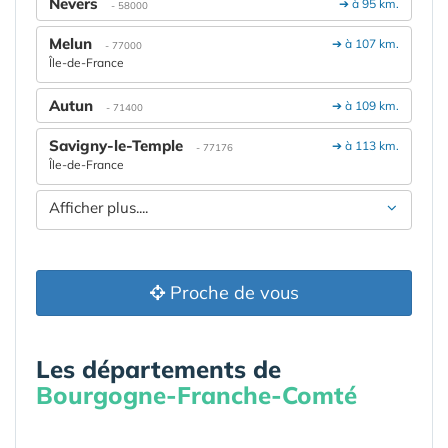
Nevers
➔ à 95 km.
- 58000
Melun
➔ à 107 km.
- 77000
Île-de-France
Autun
➔ à 109 km.
- 71400
Savigny-le-Temple
➔ à 113 km.
- 77176
Île-de-France
Afficher plus....
Proche de vous
Les départements de
Bourgogne-Franche-Comté