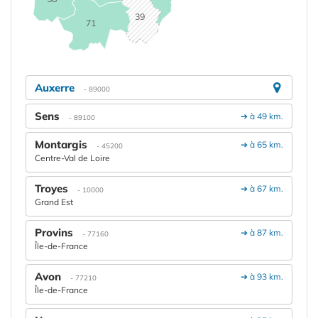
39
71
Auxerre
- 89000
Sens
➔ à 49 km.
- 89100
Montargis
➔ à 65 km.
- 45200
Centre-Val de Loire
Troyes
➔ à 67 km.
- 10000
Grand Est
Provins
➔ à 87 km.
- 77160
Île-de-France
Avon
➔ à 93 km.
- 77210
Île-de-France