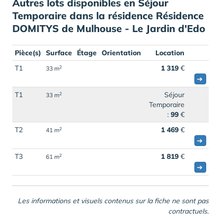
Autres lots disponibles en Séjour
Temporaire dans la résidence Résidence
DOMITYS de Mulhouse - Le Jardin d'Edo
Pièce(s)
Surface
Étage
Orientation
Location
T1
1 319
€
2
33 m
➔
T1
Séjour
2
33 m
Temporaire
:
99
€
T2
1 469
€
2
41 m
➔
T3
1 819
€
2
61 m
➔
Les informations et visuels contenus sur la fiche ne sont pas
contractuels.