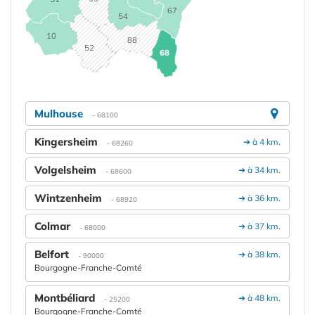
67
54
10
88
52
68
Mulhouse
- 68100
Kingersheim
➔ à 4 km.
- 68260
Volgelsheim
➔ à 34 km.
- 68600
Wintzenheim
➔ à 36 km.
- 68920
Colmar
➔ à 37 km.
- 68000
Belfort
➔ à 38 km.
- 90000
Bourgogne-Franche-Comté
Montbéliard
➔ à 48 km.
- 25200
Bourgogne-Franche-Comté