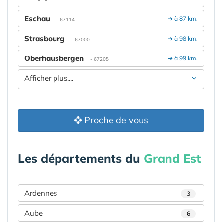
Eschau
➔ à 87 km.
- 67114
Strasbourg
➔ à 98 km.
- 67000
Oberhausbergen
➔ à 99 km.
- 67205
Afficher plus....
Proche de vous
Les départements du
Grand Est
Ardennes
3
Aube
6