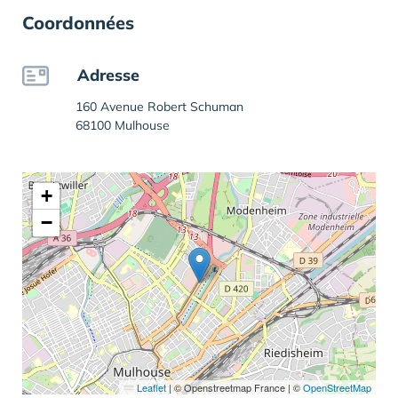
Coordonnées
Adresse
160 Avenue Robert Schuman
68100 Mulhouse
+
−
Leaflet
|
© Openstreetmap France | ©
OpenStreetMap