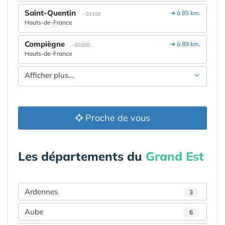
Saint-Quentin
➔ à 85 km.
- 02100
Hauts-de-France
Compiègne
➔ à 89 km.
- 60200
Hauts-de-France
Afficher plus....
Proche de vous
Les départements du
Grand Est
Ardennes
3
Aube
6