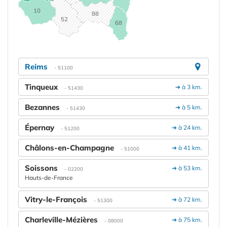
10
88
52
68
Reims
- 51100
Tinqueux
➔ à 3 km.
- 51430
Bezannes
➔ à 5 km.
- 51430
Épernay
➔ à 24 km.
- 51200
Châlons-en-Champagne
➔ à 41 km.
- 51000
Soissons
➔ à 53 km.
- 02200
Hauts-de-France
Vitry-le-François
➔ à 72 km.
- 51300
Charleville-Mézières
➔ à 75 km.
- 08000