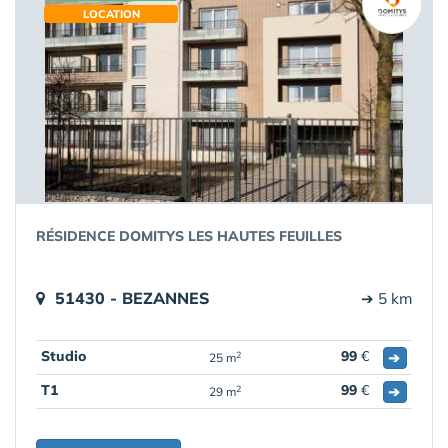
LOCATION
RÉSIDENCE DOMITYS LES HAUTES FEUILLES
51430 - BEZANNES
➔ 5 km
Studio
99
€
➔
2
25 m
T1
99
€
➔
2
29 m