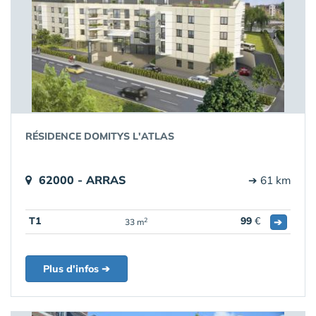
RÉSIDENCE DOMITYS L'ATLAS
62000 - ARRAS
➔ 61 km
T1
99
€
➔
2
33 m
Plus d'infos ➔