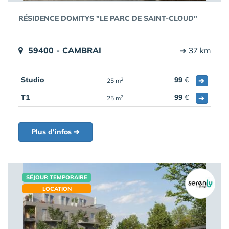
RÉSIDENCE DOMITYS "LE PARC DE SAINT-CLOUD"
59400 - CAMBRAI
➔ 37 km
Studio
99
€
➔
2
25 m
T1
99
€
➔
2
25 m
Plus d'infos ➔
SÉJOUR TEMPORAIRE
LOCATION