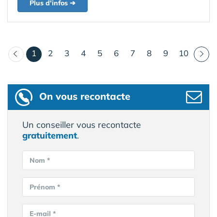
Plus d'infos ➔
(courant)
1
2
3
4
5
6
7
8
9
10
On vous recontacte
Un conseiller vous recontacte
gratuitement
.
Nom *
Prénom *
E-mail *