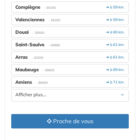
Compiègne
➔ à 59 km.
- 60200
Valenciennes
➔ à 59 km.
- 59300
Douai
➔ à 60 km.
- 59500
Saint-Saulve
➔ à 61 km.
- 59880
Arras
➔ à 61 km.
- 62000
Maubeuge
➔ à 69 km.
- 59600
Amiens
➔ à 71 km.
- 80000
Afficher plus....
Proche de vous