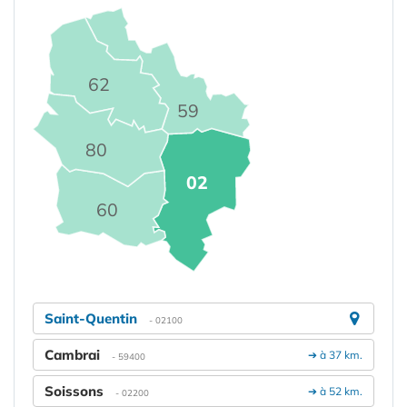
62
59
80
02
60
Saint-Quentin
- 02100
Cambrai
➔ à 37 km.
- 59400
Soissons
➔ à 52 km.
- 02200