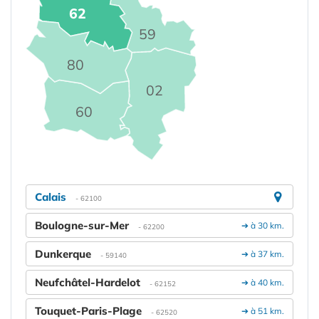
62
59
80
02
60
Calais
- 62100
Boulogne-sur-Mer
➔ à 30 km.
- 62200
Dunkerque
➔ à 37 km.
- 59140
Neufchâtel-Hardelot
➔ à 40 km.
- 62152
Touquet-Paris-Plage
➔ à 51 km.
- 62520