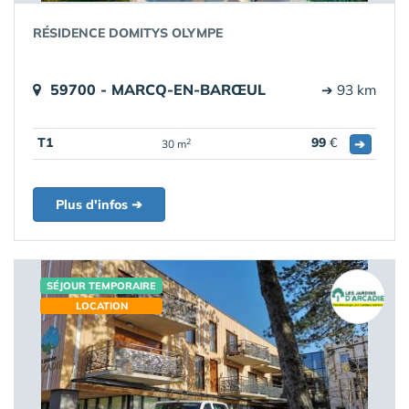
RÉSIDENCE DOMITYS OLYMPE
59700 - MARCQ-EN-BARŒUL
➔ 93 km
T1
99
€
➔
2
30 m
Plus d'infos ➔
SÉJOUR TEMPORAIRE
LOCATION