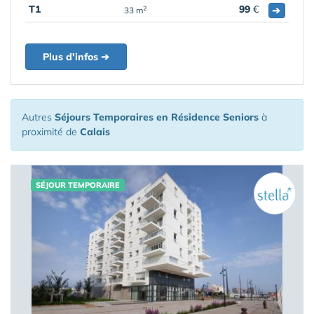
T1
99
€
➔
2
33 m
Plus d'infos ➔
Autres
Séjours Temporaires en Résidence Seniors
à
proximité de
Calais
SÉJOUR TEMPORAIRE