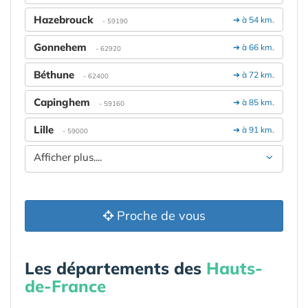
Hazebrouck
➔ à 54 km.
- 59190
Gonnehem
➔ à 66 km.
- 62920
Béthune
➔ à 72 km.
- 62400
Capinghem
➔ à 85 km.
- 59160
Lille
➔ à 91 km.
- 59000
Afficher plus....
Proche de vous
Les départements des
Hauts-
de-France