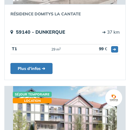
RÉSIDENCE DOMITYS LA CANTATE
59140 - DUNKERQUE
➔ 37 km
T1
99
€
➔
2
29 m
Plus d'infos ➔
SÉJOUR TEMPORAIRE
LOCATION