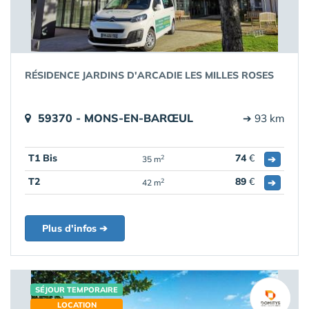
RÉSIDENCE JARDINS D'ARCADIE LES MILLES ROSES
59370 - MONS-EN-BARŒUL
➔ 93 km
T1 Bis
74
€
➔
2
35 m
T2
89
€
➔
2
42 m
Plus d'infos ➔
SÉJOUR TEMPORAIRE
LOCATION