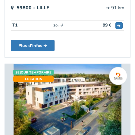
59800 - LILLE
➔ 91 km
T1
99
€
➔
2
30 m
Plus d'infos ➔
SÉJOUR TEMPORAIRE
LOCATION