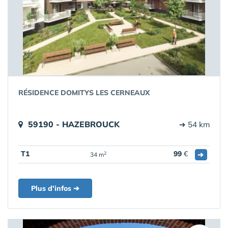
RÉSIDENCE DOMITYS LES CERNEAUX
59190 - HAZEBROUCK
➔ 54 km
T1
99
€
➔
2
34 m
Plus d'infos ➔