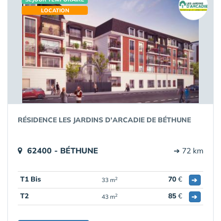
LOCATION
RÉSIDENCE LES JARDINS D'ARCADIE DE BÉTHUNE
62400 - BÉTHUNE
➔ 72 km
T1 Bis
70
€
➔
2
33 m
T2
85
€
➔
2
43 m