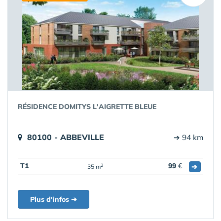
RÉSIDENCE DOMITYS L'AIGRETTE BLEUE
80100 - ABBEVILLE
➔ 94 km
T1
99
€
➔
2
35 m
Plus d'infos ➔