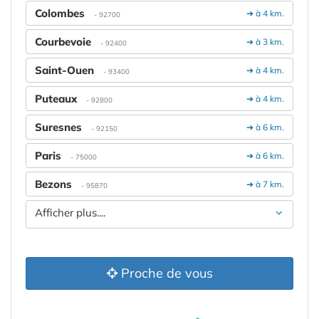
Colombes
➔ à 4 km.
- 92700
Courbevoie
➔ à 3 km.
- 92400
Saint-Ouen
➔ à 4 km.
- 93400
Puteaux
➔ à 4 km.
- 92800
Suresnes
➔ à 6 km.
- 92150
Paris
➔ à 6 km.
- 75000
Bezons
➔ à 7 km.
- 95870
Afficher plus....
Proche de vous