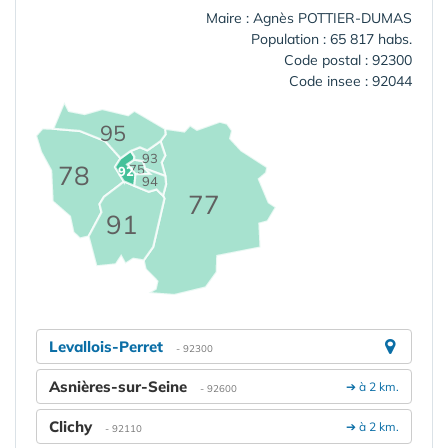
Maire : Agnès POTTIER-DUMAS
Population : 65 817 habs.
Code postal : 92300
Code insee : 92044
95
93
78
75
92
94
77
91
Levallois-Perret
- 92300
Asnières-sur-Seine
➔ à 2 km.
- 92600
Clichy
➔ à 2 km.
- 92110