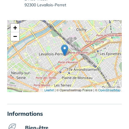
92300 Levallois-Perret
+
−
Leaflet
|
© Openstreetmap France | ©
OpenStreetMap
Informations
Bien-être