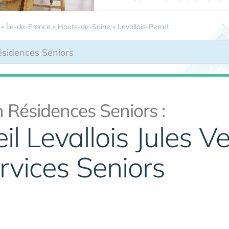
»
Île-de-France
»
Hauts-de-Seine
»
Levallois-Perret
 Résidences Seniors :
il Levallois Jules V
rvices Seniors