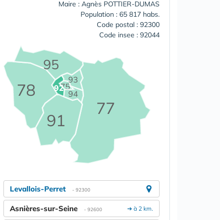
Maire : Agnès POTTIER-DUMAS
Population : 65 817 habs.
Code postal : 92300
Code insee : 92044
95
93
78
75
92
94
77
91
Levallois-Perret
- 92300
Asnières-sur-Seine
➔ à 2 km.
- 92600