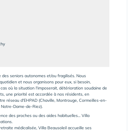
chy
le des seniors autonomes et/ou fragilisés. Nous
uotidien et nous organisons pour eux, si besoin,
 cas où la situation l'imposerait, détérioration soudaine de
nts, une priorité est accordée à nos résidents, en
notre réseau d'EHPAD (Chaville, Montrouge, Cormeilles-en-
e, Notre-Dame-de-Riez).
ence des proches ou des aides habituelles... Villa
ations.
etraite médicalisée, Villa Beausoleil accueille ses