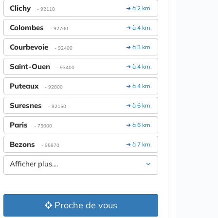
Clichy
➔ à 2 km.
- 92110
Colombes
➔ à 4 km.
- 92700
Courbevoie
➔ à 3 km.
- 92400
Saint-Ouen
➔ à 4 km.
- 93400
Puteaux
➔ à 4 km.
- 92800
Suresnes
➔ à 6 km.
- 92150
Paris
➔ à 6 km.
- 75000
Bezons
➔ à 7 km.
- 95870
Afficher plus....
Proche de vous