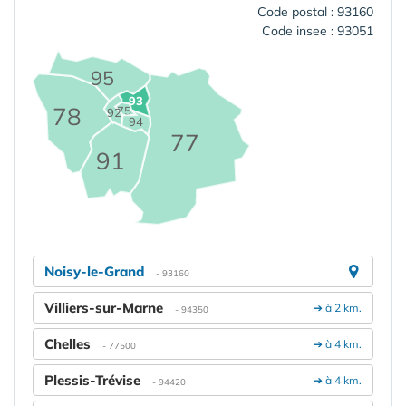
Code postal : 93160
Code insee : 93051
95
93
78
75
92
94
77
91
Noisy-le-Grand
- 93160
Villiers-sur-Marne
➔ à 2 km.
- 94350
Chelles
➔ à 4 km.
- 77500
Plessis-Trévise
➔ à 4 km.
- 94420