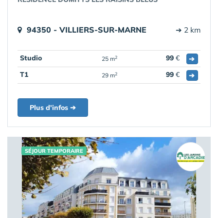
94350 - VILLIERS-SUR-MARNE
➔ 2 km
Studio
99
€
➔
2
25 m
T1
99
€
➔
2
29 m
Plus d'infos ➔
SÉJOUR TEMPORAIRE