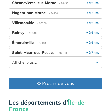
Chennevières-sur-Marne
➔ à 6 km.
- 94430
Nogent-sur-Marne
➔ à 5 km.
- 94130
Villemomble
➔ à 6 km.
- 93250
Raincy
➔ à 6 km.
- 93340
Émerainville
➔ à 6 km.
- 77184
Saint-Maur-des-Fossés
➔ à 7 km.
- 94100
Afficher plus....
Proche de vous
Les départements d'
Île-de-
France