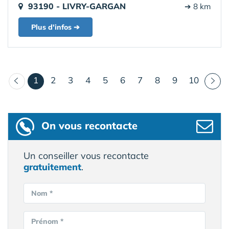
93190 - LIVRY-GARGAN
➔ 8 km
Plus d'infos ➔
(courant)
1
2
3
4
5
6
7
8
9
10
On vous recontacte
Un conseiller vous recontacte
gratuitement
.
Nom *
Prénom *