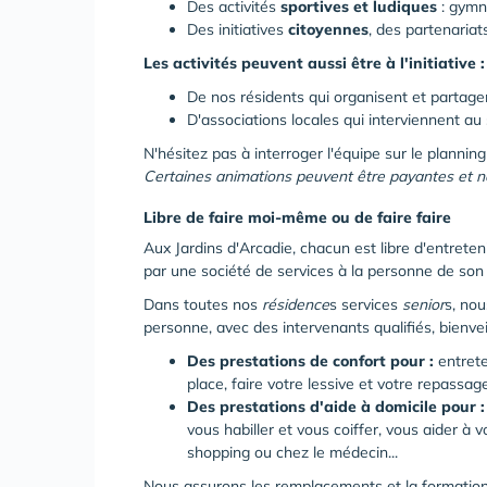
Des activités
sportives et ludiques
: gymn
Des initiatives
citoyennes
, des partenariat
Les activités peuvent aussi être à l'initiative :
De nos résidents qui organisent et parta
D'associations locales qui interviennent au 
N'hésitez pas à interroger l'équipe sur le planning 
Certaines animations peuvent être payantes et né
Libre de faire moi-même ou de faire faire
Aux Jardins d'Arcadie, chacun est libre d'entret
par une société de services à la personne de son c
Dans toutes nos
résidence
s services
senior
s, nou
personne, avec des intervenants qualifiés, bienvei
Des prestations de confort pour :
entret
place, faire votre lessive et votre repassag
Des prestations d'aide à domicile pour :
vous habiller et vous coiffer, vous aider 
shopping ou chez le médecin...
Nous assurons les remplacements et la formation d