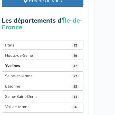
Proche de vous
Les départements d'
Île-de-
France
Paris
12
Hauts-de-Seine
59
Yvelines
42
Seine-et-Marne
22
Essonne
32
Seine-Saint-Denis
14
Val-de-Marne
26