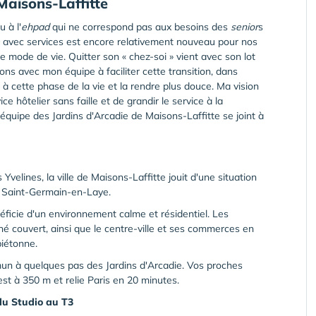
Maisons-Laffitte
u à l'
ehpad
qui ne correspond pas aux besoins des
senior
s
avec services est encore relativement nouveau pour nos
e mode de vie. Quitter son « chez-soi » vient avec son lot
ns avec mon équipe à faciliter cette transition, dans
el à cette phase de la vie et la rendre plus douce. Ma vision
 hôtelier sans faille et de grandir le service à la
'équipe des Jardins d'Arcadie de Maisons-Laffitte se joint à
velines, la ville de Maisons-Laffitte jouit d'une situation
de Saint-Germain-en-Laye.
éficie d'un environnement calme et résidentiel. Les
é couvert, ainsi que le centre-ville et ses commerces en
iétonne.
n à quelques pas des Jardins d'Arcadie. Vos proches
est à 350 m et relie Paris en 20 minutes.
du Studio au T3