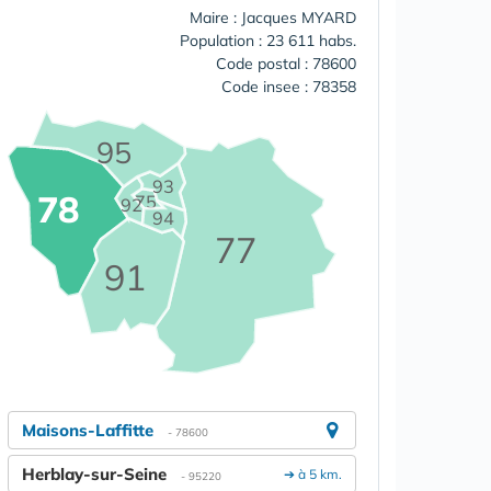
Maire : Jacques MYARD
Population : 23 611 habs.
Code postal : 78600
Code insee : 78358
95
93
78
75
92
94
77
91
Maisons-Laffitte
- 78600
Herblay-sur-Seine
➔ à 5 km.
- 95220