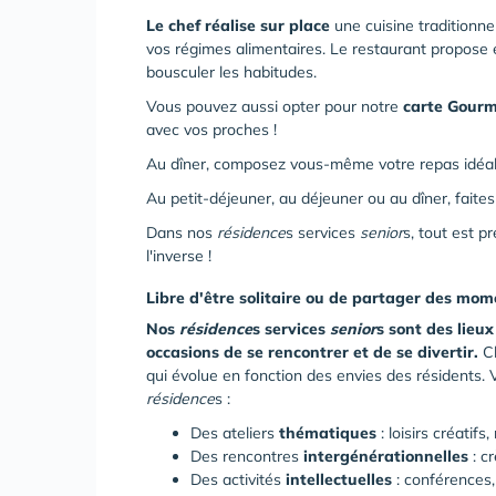
Le chef réalise sur place
une cuisine traditionne
vos régimes alimentaires. Le restaurant propos
bousculer les habitudes.
Vous pouvez aussi opter pour notre
carte Gour
avec vos proches !
Au dîner, composez vous-même votre repas idéal
Au petit-déjeuner, au déjeuner ou au dîner, faite
Dans nos
résidence
s services
senior
s, tout est p
l'inverse !
Libre d'être solitaire ou de partager des mo
Nos
résidence
s services
senior
s sont des lieu
occasions de se rencontrer et de se divertir.
C
qui évolue en fonction des envies des résidents. 
résidence
s :
Des ateliers
thématiques
: loisirs créatifs
Des rencontres
intergénérationnelles
: cr
Des activités
intellectuelles
: conférences, 