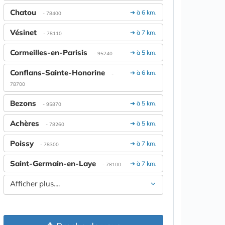
Chatou
➔ à 6 km.
- 78400
Vésinet
➔ à 7 km.
- 78110
Cormeilles-en-Parisis
➔ à 5 km.
- 95240
Conflans-Sainte-Honorine
➔ à 6 km.
-
78700
Bezons
➔ à 5 km.
- 95870
Achères
➔ à 5 km.
- 78260
Poissy
➔ à 7 km.
- 78300
Saint-Germain-en-Laye
➔ à 7 km.
- 78100
Afficher plus....