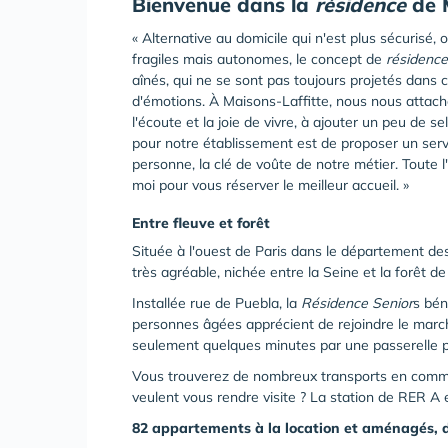
Bienvenue dans la
résidence
de 
« Alternative au domicile qui n'est plus sécurisé, o
fragiles mais autonomes, le concept de
résidence
aînés, qui ne se sont pas toujours projetés dans c
d'émotions. À Maisons-Laffitte, nous nous attacho
l'écoute et la joie de vivre, à ajouter un peu de s
pour notre établissement est de proposer un service
personne, la clé de voûte de notre métier. Toute l
moi pour vous réserver le meilleur accueil. »
Entre fleuve et forêt
Située à l'ouest de Paris dans le département des Y
très agréable, nichée entre la Seine et la forêt 
Installée rue de Puebla, la
Résidence Senior
s bén
personnes âgées apprécient de rejoindre le march
seulement quelques minutes par une passerelle p
Vous trouverez de nombreux transports en commu
veulent vous rendre visite ? La station de RER A 
82 appartements à la location et aménagés, 