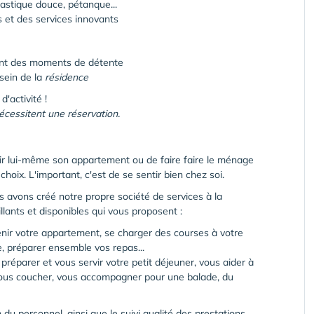
astique douce, pétanque...
s et des services innovants
gent des moments de détente
sein de la
résidence
d'activité !
cessitent une réservation.
enir lui-même son appartement ou de faire faire le ménage
hoix. L'important, c'est de se sentir bien chez soi.
s avons créé notre propre société de services à la
llants et disponibles qui vous proposent :
enir votre appartement, se charger des courses à votre
e, préparer ensemble vos repas...
préparer et vous servir votre petit déjeuner, vous aider à
à vous coucher, vous accompagner pour une balade, du
u personnel, ainsi que le suivi qualité des prestations,