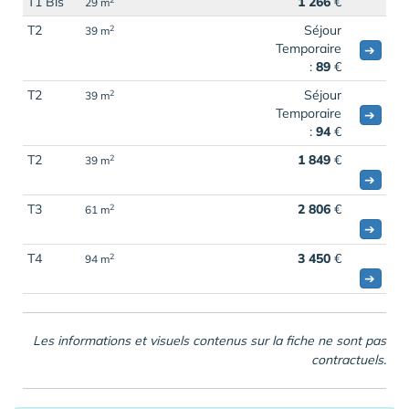
T1 Bis
1 266
€
29 m
T2
Séjour
2
39 m
Temporaire
➔
:
89
€
T2
Séjour
2
39 m
Temporaire
➔
:
94
€
T2
1 849
€
2
39 m
➔
T3
2 806
€
2
61 m
➔
T4
3 450
€
2
94 m
➔
Les informations et visuels contenus sur la fiche ne sont pas
contractuels.