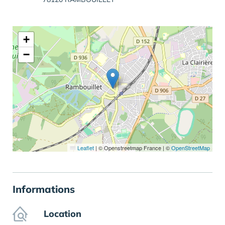
+
−
Leaflet
|
© Openstreetmap France | ©
OpenStreetMap
Informations
Location