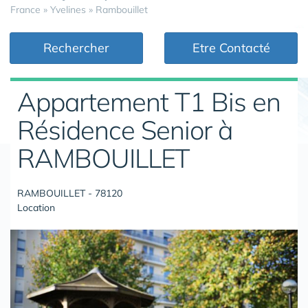
France
»
Yvelines
»
Rambouillet
Rechercher
Etre Contacté
Appartement T1 Bis en
Résidence Senior à
RAMBOUILLET
RAMBOUILLET - 78120
Location