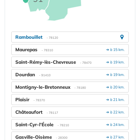
Rambouillet
- 78120
Maurepas
➔ à 15 km.
- 78310
Saint-Rémy-lès-Chevreuse
➔ à 19 km.
- 78470
Dourdan
➔ à 19 km.
- 91410
Montigny-le-Bretonneux
➔ à 20 km.
- 78180
Plaisir
➔ à 21 km.
- 78370
Châteaufort
➔ à 22 km.
- 78117
Saint-Cyr-l'École
➔ à 24 km.
- 78210
Gasville-Oisème
➔ à 27 km.
- 28300