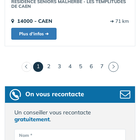
RÉSIDENCE SENIORS MALHERBE - LES TEMPLITUDES
DE CAEN
14000 - CAEN
➔ 71 km
Plus d'infos ➔
(courant)
1
2
3
4
5
6
7
On vous recontacte
Un conseiller vous recontacte
gratuitement
.
Nom *