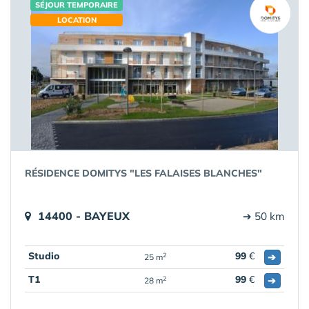
SÉJOUR TEMPORAIRE
LOCATION
RÉSIDENCE DOMITYS "LES FALAISES BLANCHES"
14400 - BAYEUX
➔ 50 km
Studio
99
€
➔
2
25 m
T1
99
€
➔
2
28 m