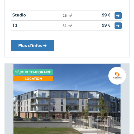
Studio
99
€
➔
2
25 m
T1
99
€
➔
2
31 m
Plus d'infos ➔
SÉJOUR TEMPORAIRE
LOCATION