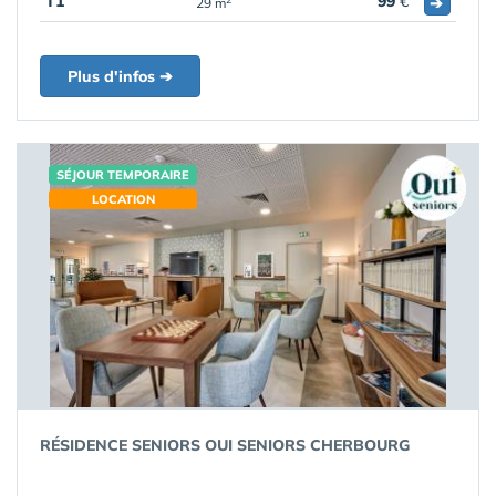
T1
99
€
➔
29 m
Plus d'infos ➔
SÉJOUR TEMPORAIRE
LOCATION
RÉSIDENCE SENIORS OUI SENIORS CHERBOURG