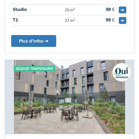
Studio
99
€
➔
2
25 m
T1
99
€
➔
2
27 m
Plus d'infos ➔
SÉJOUR TEMPORAIRE