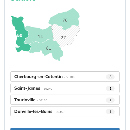
76
50
14
27
61
Cherbourg-en-Cotentin
3
- 50100
Saint-James
1
- 50240
Tourlaville
1
- 50110
Donville-les-Bains
1
- 50350