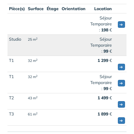
Pièce(s)
Surface
Étage
Orientation
Location
Séjour
Temporaire
➔
:
198
€
Studio
Séjour
2
25 m
Temporaire
:
99
€
T1
1 299
€
2
32 m
➔
T1
Séjour
2
32 m
Temporaire
➔
:
99
€
T2
1 499
€
2
43 m
➔
T3
1 899
€
2
61 m
➔