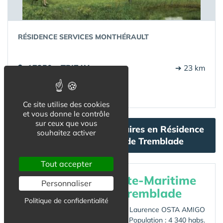
RÉSIDENCE SERVICES MONTHÉRAULT
17250 - TRIZAY
➔ 23 km
Plus d'infos ➔
Ce site utilise des cookies
et vous donne le contrôle
sur ceux que vous
Tous les Séjours Temporaires en Résidence
souhaitez activer
Seniors à proximité de Tremblade
Tout accepter
Villes de la
Charente-Maritime
Personnaliser
et à proximité de
Tremblade
Politique de confidentialité
Maire : Laurence OSTA AMIGO
Population : 4 340 habs.