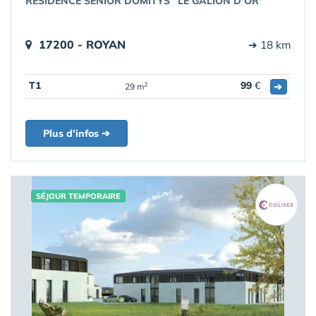
RÉSIDENCE SENIOR DOMITYS "LE GALION D'OR"
17200 - ROYAN
➔ 18 km
T1
99
€
➔
2
29 m
Plus d'infos ➔
SÉJOUR TEMPORAIRE