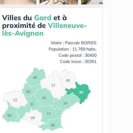
Villes du
Gard
et à
proximité de
Villeneuve-
lès-Avignon
Maire : Pascale BORIES
Population : 11 769 habs.
Code postal : 30400
Code insee : 30351
46
48
12
82
30
81
32
34
31
11
65
09
66