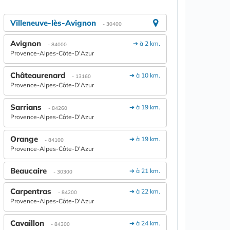
Villeneuve-lès-Avignon
- 30400
Avignon
➔ à 2 km.
- 84000
Provence-Alpes-Côte-D'Azur
Châteaurenard
➔ à 10 km.
- 13160
Provence-Alpes-Côte-D'Azur
Sarrians
➔ à 19 km.
- 84260
Provence-Alpes-Côte-D'Azur
Orange
➔ à 19 km.
- 84100
Provence-Alpes-Côte-D'Azur
Beaucaire
➔ à 21 km.
- 30300
Carpentras
➔ à 22 km.
- 84200
Provence-Alpes-Côte-D'Azur
Cavaillon
➔ à 24 km.
- 84300