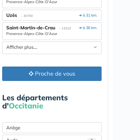
Provence-Alpes-Côte-D'Azur
Uzès
➔ à 31 km.
- 30700
Saint-Martin-de-Crau
➔ à 36 km.
- 13310
Provence-Alpes-Côte-D'Azur
Afficher plus....
Proche de vous
Les départements
d'
Occitanie
Ariège