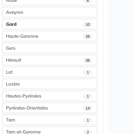
Aude
6
Aveyron
Gard
10
Haute-Garonne
26
Gers
Hérault
36
Lot
1
Lozère
Hautes-Pyrénées
1
Pyrénées-Orientales
14
Tarn
1
Tarn-et-Garonne
2