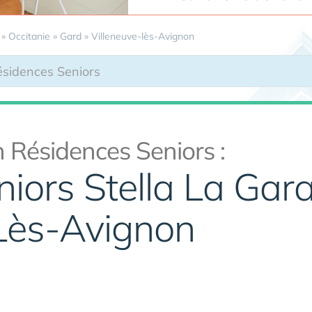
»
Occitanie
»
Gard
»
Villeneuve-lès-Avignon
 Résidences Seniors :
niors Stella La Gar
-Lès-Avignon