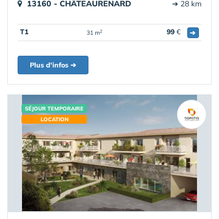
13160 - CHÂTEAURENARD
➔ 28 km
T1
99
€
➔
2
31 m
Plus d'infos ➔
SÉJOUR TEMPORAIRE
LOCATION