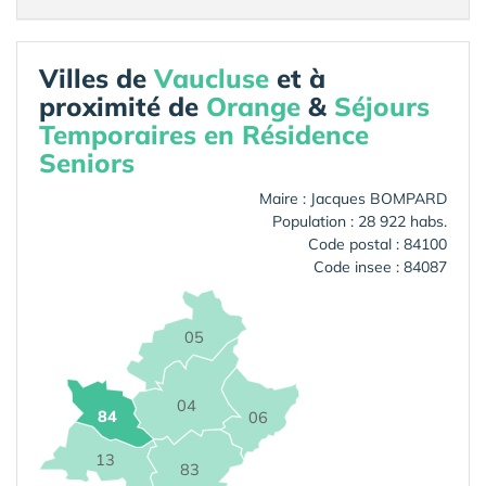
Villes de
Vaucluse
et à
proximité de
Orange
&
Séjours
Temporaires en Résidence
Seniors
Maire : Jacques BOMPARD
Population : 28 922 habs.
Code postal : 84100
Code insee : 84087
05
04
84
06
13
83