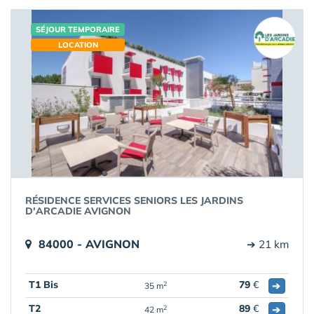
SÉJOUR TEMPORAIRE
LOCATION
RÉSIDENCE SERVICES SENIORS LES JARDINS
D'ARCADIE AVIGNON
84000 - AVIGNON
➔ 21 km
T1 Bis
79
€
➔
2
35 m
T2
89
€
➔
2
42 m