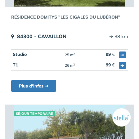
RÉSIDENCE DOMITYS "LES CIGALES DU LUBÉRON"
84300 - CAVAILLON
➔ 38 km
Studio
99
€
➔
2
25 m
T1
99
€
➔
2
26 m
Plus d'infos ➔
SÉJOUR TEMPORAIRE