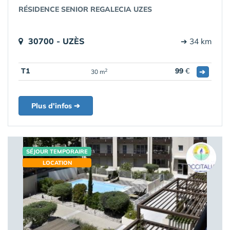
RÉSIDENCE SENIOR REGALECIA UZES
30700 - UZÈS
➔ 34 km
T1
99
€
➔
2
30 m
Plus d'infos ➔
SÉJOUR TEMPORAIRE
LOCATION