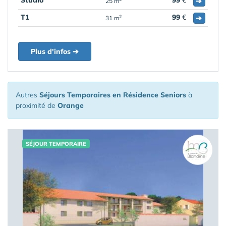
Studio
99
€
➔
25 m
T1
99
€
➔
2
31 m
Plus d'infos ➔
Autres
Séjours Temporaires en Résidence Seniors
à
proximité de
Orange
SÉJOUR TEMPORAIRE