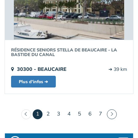
RÉSIDENCE SENIORS STELLA DE BEAUCAIRE - LA
BASTIDE DU CANAL
30300 - BEAUCAIRE
➔ 39 km
Plus d'infos ➔
(courant)
1
2
3
4
5
6
7