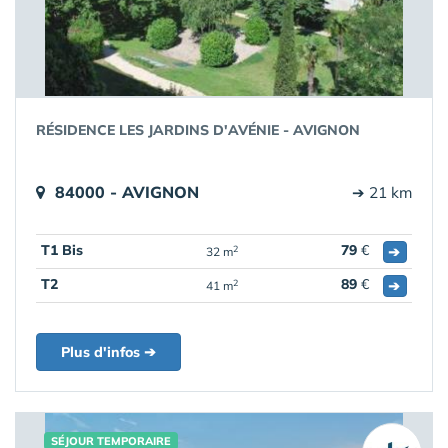
RÉSIDENCE LES JARDINS D'AVÉNIE - AVIGNON
84000 - AVIGNON
➔ 21 km
T1 Bis
79
€
➔
2
32 m
T2
89
€
➔
2
41 m
Plus d'infos ➔
SÉJOUR TEMPORAIRE