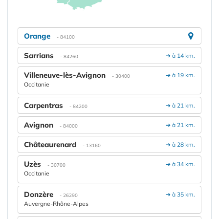
Orange
- 84100
Sarrians
➔ à 14 km.
- 84260
Villeneuve-lès-Avignon
➔ à 19 km.
- 30400
Occitanie
Carpentras
➔ à 21 km.
- 84200
Avignon
➔ à 21 km.
- 84000
Châteaurenard
➔ à 28 km.
- 13160
Uzès
➔ à 34 km.
- 30700
Occitanie
Donzère
➔ à 35 km.
- 26290
Auvergne-Rhône-Alpes