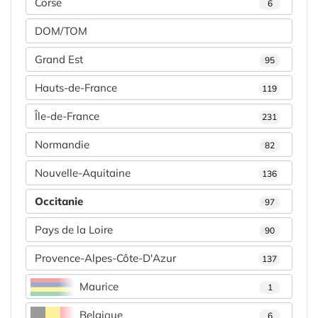
Corse
6
DOM/TOM
Grand Est
95
Hauts-de-France
119
Île-de-France
231
Normandie
82
Nouvelle-Aquitaine
136
Occitanie
97
Pays de la Loire
90
Provence-Alpes-Côte-D'Azur
137
Maurice
1
Belgique
6