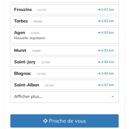
Frouzins
➔ à 61 km.
- 31270
Tarbes
➔ à 62 km.
- 65000
Agen
➔ à 63 km.
- 47000
Nouvelle-Aquitaine
Muret
➔ à 63 km.
- 31600
Saint-Jory
➔ à 64 km.
- 31790
Blagnac
➔ à 65 km.
- 31700
Saint-Alban
➔ à 67 km.
- 31140
Afficher plus....
Proche de vous