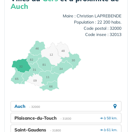
Auch
Maire : Christian LAPREBENDE
Population : 22 200 habs.
Code postal : 32000
Code insee : 32013
46
48
12
82
30
81
32
34
31
11
65
09
66
Auch
- 32000
Plaisance-du-Touch
➔ à 58 km.
- 31830
Saint-Gaudens
➔ à 61 km.
- 31800