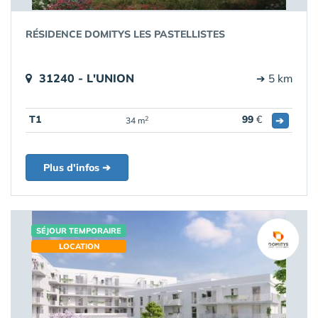
RÉSIDENCE DOMITYS LES PASTELLISTES
31240 - L'UNION
➔ 5 km
T1
99
€
➔
2
34 m
Plus d'infos ➔
SÉJOUR TEMPORAIRE
LOCATION