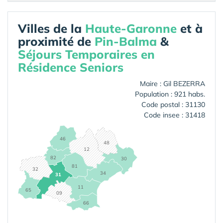
Villes de la
Haute-Garonne
et à
proximité de
Pin-Balma
&
Séjours Temporaires en
Résidence Seniors
Maire : Gil BEZERRA
Population : 921 habs.
Code postal : 31130
Code insee : 31418
46
48
12
82
30
81
32
34
31
11
65
09
66