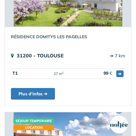
RÉSIDENCE DOMITYS LES PAGELLES
31200 - TOULOUSE
➔ 7 km
T1
99
€
➔
2
27 m
Plus d'infos ➔
SÉJOUR TEMPORAIRE
LOCATION