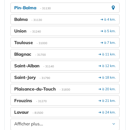
Pin-Balma
- 31130
Balma
➔ à 4 km.
- 31130
Union
➔ à 5 km.
- 31240
Toulouse
➔ à 7 km.
- 31000
Blagnac
➔ à 11 km.
- 31700
Saint-Alban
➔ à 12 km.
- 31140
Saint-Jory
➔ à 18 km.
- 31790
Plaisance-du-Touch
➔ à 20 km.
- 31830
Frouzins
➔ à 21 km.
- 31270
Lavaur
➔ à 24 km.
- 81500
Afficher plus....