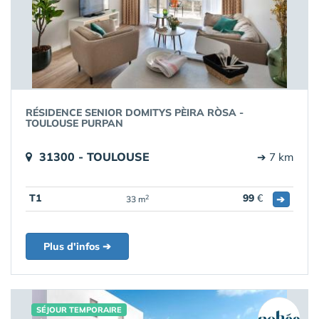
RÉSIDENCE SENIOR DOMITYS PÈIRA RÒSA -
TOULOUSE PURPAN
31300 - TOULOUSE
➔ 7 km
T1
99
€
➔
2
33 m
Plus d'infos ➔
SÉJOUR TEMPORAIRE