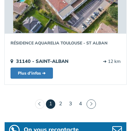
RÉSIDENCE AQUARELIA TOULOUSE - ST ALBAN
31140 - SAINT-ALBAN
➔ 12 km
Plus d'infos ➔
(courant)
1
2
3
4
On vous recontacte