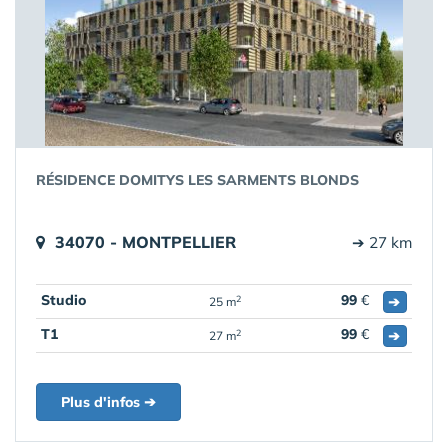
RÉSIDENCE DOMITYS LES SARMENTS BLONDS
34070 - MONTPELLIER
➔ 27 km
Studio
99
€
➔
2
25 m
T1
99
€
➔
2
27 m
Plus d'infos ➔