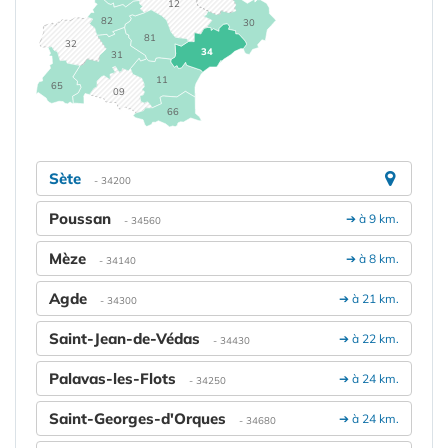
12
82
30
81
32
34
31
11
65
09
66
Sète
- 34200
Poussan
➔ à 9 km.
- 34560
Mèze
➔ à 8 km.
- 34140
Agde
➔ à 21 km.
- 34300
Saint-Jean-de-Védas
➔ à 22 km.
- 34430
Palavas-les-Flots
➔ à 24 km.
- 34250
Saint-Georges-d'Orques
➔ à 24 km.
- 34680