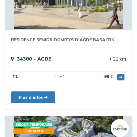
RÉSIDENCE SENIOR DOMITYS D'AGDE BASALTIK
34300 - AGDE
➔ 21 km
T1
99
€
➔
2
33 m
Plus d'infos ➔
SÉJOUR TEMPORAIRE
LOCATION