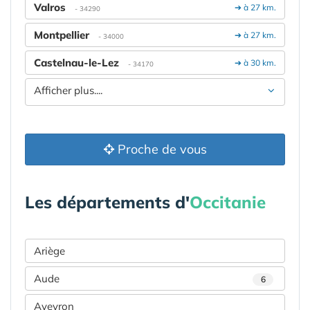
Valros
➔ à 27 km.
- 34290
Montpellier
➔ à 27 km.
- 34000
Castelnau-le-Lez
➔ à 30 km.
- 34170
Afficher plus....
Proche de vous
Les départements d'
Occitanie
Ariège
Aude
6
Aveyron