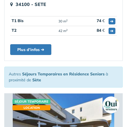
34100 - SETE
T1 Bis
74
€
➔
2
30 m
T2
84
€
➔
2
42 m
Plus d'infos ➔
Autres
Séjours Temporaires en Résidence Seniors
à
proximité de
Sète
SÉJOUR TEMPORAIRE
LOCATION