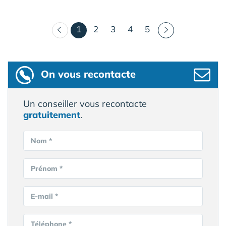
(courant)
1
2
3
4
5
On vous recontacte
Un conseiller vous recontacte
gratuitement
.
Nom *
Prénom *
E-mail *
Téléphone *