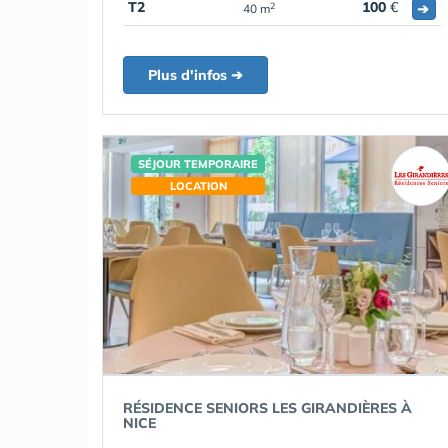
T2
100
€
➔
2
40 m
Plus d'infos ➔
SÉJOUR TEMPORAIRE
LOCATION
RÉSIDENCE SENIORS LES GIRANDIÈRES À
NICE