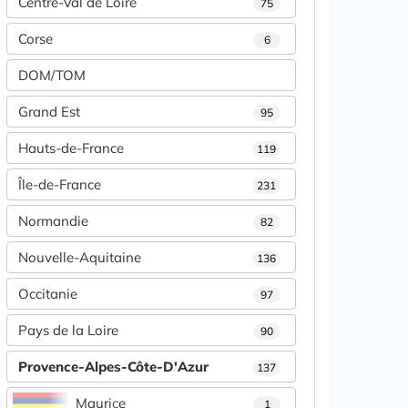
Centre-Val de Loire
75
Corse
6
DOM/TOM
Grand Est
95
Hauts-de-France
119
Île-de-France
231
Normandie
82
Nouvelle-Aquitaine
136
Occitanie
97
Pays de la Loire
90
Provence-Alpes-Côte-D'Azur
137
Maurice
1