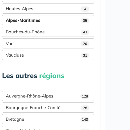
Hautes-Alpes
4
Alpes-Maritimes
35
Bouches-du-Rhône
43
Var
20
Vaucluse
31
Les autres
régions
Auvergne-Rhône-Alpes
128
Bourgogne-Franche-Comté
28
Bretagne
143