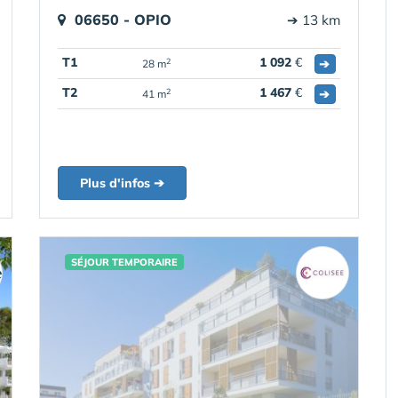
06650 - OPIO
➔ 13 km
T1
1 092
€
➔
2
28 m
T2
1 467
€
➔
2
41 m
Plus d'infos ➔
SÉJOUR TEMPORAIRE