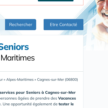
Rechercher
Etre Contacté
Seniors
-Maritimes
ur
»
Alpes-Maritimes
»
Cagnes-sur-Mer (06800)
services pour Seniors
à Cagnes-sur-Mer
et personnes âgées de prendre des
Vacances
ie. Une opportunité également de
tester le