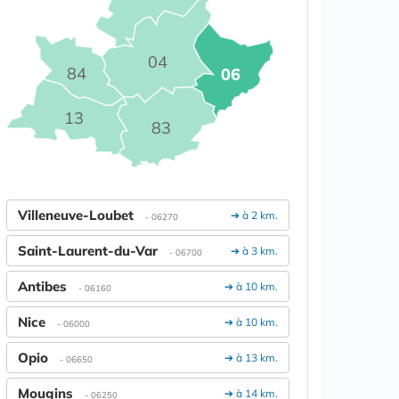
04
84
06
13
83
Villeneuve-Loubet
➔ à 2 km.
- 06270
Saint-Laurent-du-Var
➔ à 3 km.
- 06700
Antibes
➔ à 10 km.
- 06160
Nice
➔ à 10 km.
- 06000
Opio
➔ à 13 km.
- 06650
Mougins
➔ à 14 km.
- 06250