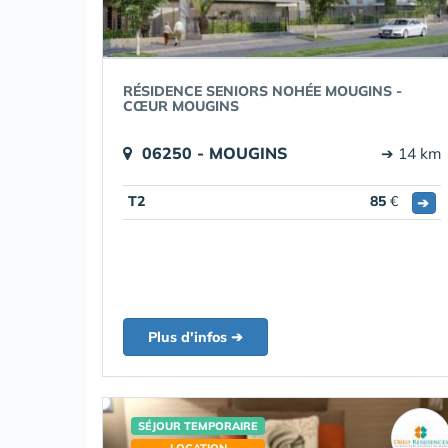
RÉSIDENCE SENIORS NOHÉE MOUGINS -
CŒUR MOUGINS
06250 - MOUGINS
➔ 14 km
T2
85
€
➔
Plus d'infos ➔
SÉJOUR TEMPORAIRE