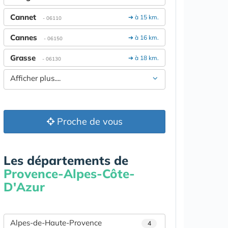
Cannet
➔ à 15 km.
- 06110
Cannes
➔ à 16 km.
- 06150
Grasse
➔ à 18 km.
- 06130
Afficher plus....
Proche de vous
Les départements de
Provence-Alpes-Côte-
D'Azur
Alpes-de-Haute-Provence
4