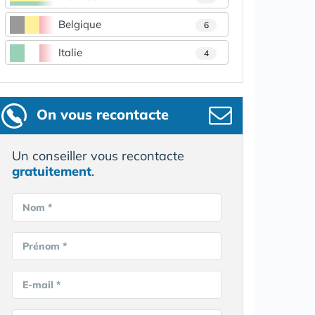
Belgique
6
Italie
4
On vous recontacte
Un conseiller vous recontacte
gratuitement
.
Nom *
Prénom *
E-mail *