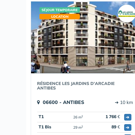
SÉJOUR TEMPORAIRE
LOCATION
RÉSIDENCE LES JARDINS D'ARCADIE
ANTIBES
06600 - ANTIBES
➔ 10 km
T1
1 766
€
➔
2
26 m
T1 Bis
89
€
➔
2
29 m