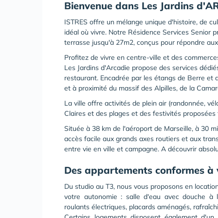
Bienvenue dans Les Jardins d'
ISTRES offre un mélange unique d'histoire, de cul
idéal où vivre. Notre Résidence Services Senio
terrasse jusqu'à 27m2, conçus pour répondre aux
Profitez de vivre en centre-ville et des commerc
Les Jardins d'Arcadie propose des services dédi
restaurant. Encadrée par les étangs de Berre et de
et à proximité du massif des Alpilles, de la Camar
La ville offre activités de plein air (randonnée, v
Claires et des plages et des festivités proposées 
Située à 38 km de l'aéroport de Marseille, à 30 
accès facile aux grands axes routiers et aux tran
entre vie en ville et campagne. A découvrir absol
Des appartements conformes à 
Du studio au T3, nous vous proposons en location
votre autonomie : salle d'eau avec douche à l'
roulants électriques, placards aménagés, rafraîchis
Certains logements disposent également d'un ba