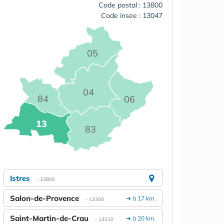
Code postal : 13800
Code insee : 13047
05
04
84
06
13
83
Istres
- 13800
Salon-de-Provence
➔ à 17 km.
- 13300
Saint-Martin-de-Crau
➔ à 20 km.
- 13310