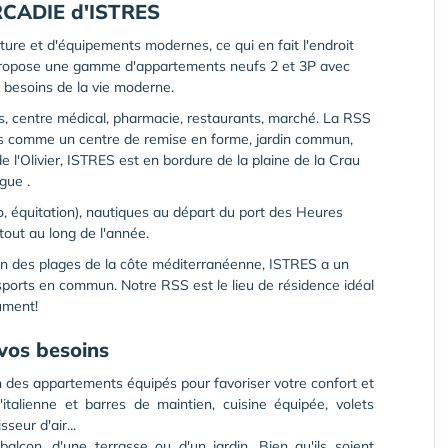
ARCADIE d'ISTRES
ture et d'équipements modernes, ce qui en fait l'endroit
r propose une gamme d'appartements neufs 2 et 3P avec
 besoins de la vie moderne.
es, centre médical, pharmacie, restaurants, marché. La RSS
és comme un centre de remise en forme, jardin commun,
 l'Olivier, ISTRES est en bordure de la plaine de la Crau
gue .
élo, équitation), nautiques au départ du port des Heures
tout au long de l'année.
min des plages de la côte méditerranéenne, ISTRES a un
sports en commun. Notre RSS est le lieu de résidence idéal
ument!
vos besoins
 des appartements équipés pour favoriser votre confort et
italienne et barres de maintien, cuisine équipée, volets
seur d'air...
lcon, d'une terrasse ou d'un jardin. Bien qu'ils soient