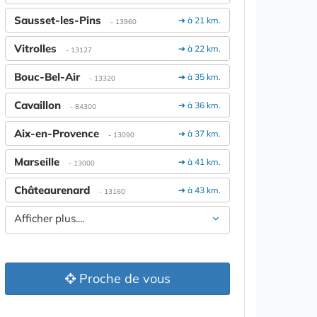
Sausset-les-Pins
➔ à 21 km.
- 13960
Vitrolles
➔ à 22 km.
- 13127
Bouc-Bel-Air
➔ à 35 km.
- 13320
Cavaillon
➔ à 36 km.
- 84300
Aix-en-Provence
➔ à 37 km.
- 13090
Marseille
➔ à 41 km.
- 13000
Châteaurenard
➔ à 43 km.
- 13160
Afficher plus....
Proche de vous