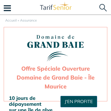
Panneau de gestion des cookies
Accueil
»
Assurance
Offre Spéciale Ouverture
Domaine de Grand Baie - Île
Maurice
10 jours de
J'EN PROFITE
dépaysement
sur une île de rêve