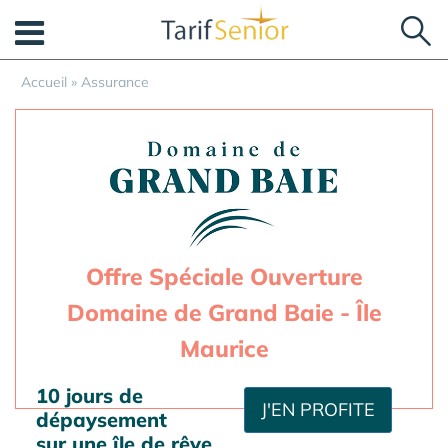
Panneau de gestion des cookies
Accueil
»
Assurance
Offre Spéciale Ouverture
Domaine de Grand Baie - Île
Maurice
10 jours de
J'EN PROFITE
dépaysement
sur une île de rêve