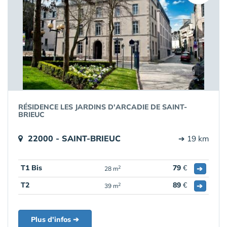
RÉSIDENCE LES JARDINS D'ARCADIE DE SAINT-
BRIEUC
22000 - SAINT-BRIEUC
➔ 19 km
T1 Bis
79
€
➔
2
28 m
T2
89
€
➔
2
39 m
Plus d'infos ➔