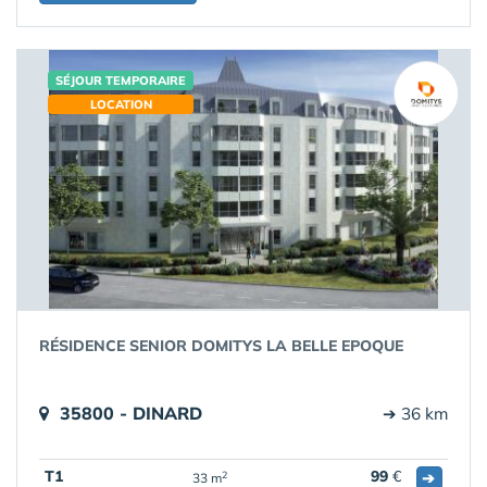
SÉJOUR TEMPORAIRE
LOCATION
RÉSIDENCE SENIOR DOMITYS LA BELLE EPOQUE
35800 - DINARD
➔ 36 km
T1
99
€
➔
2
33 m