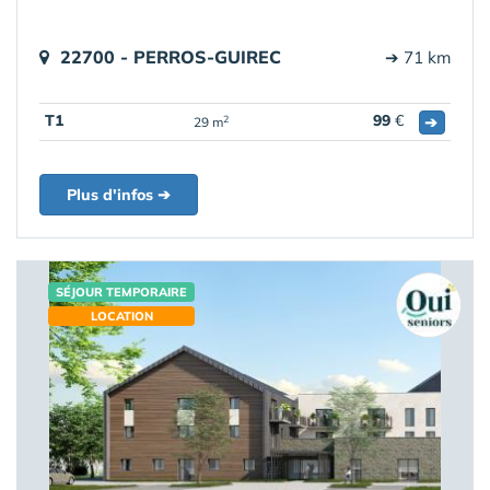
22700 - PERROS-GUIREC
➔ 71 km
T1
99
€
➔
2
29 m
Plus d'infos ➔
SÉJOUR TEMPORAIRE
LOCATION