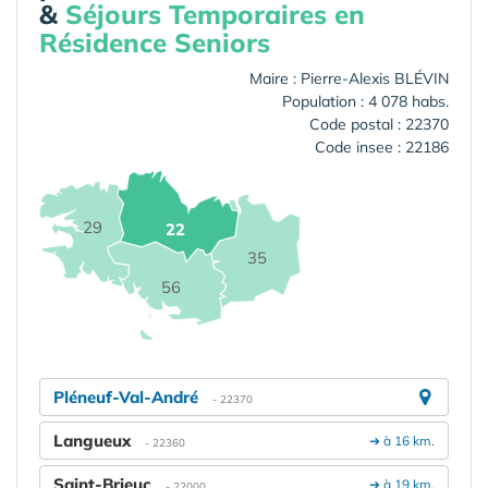
&
Séjours Temporaires en
Résidence Seniors
Maire : Pierre-Alexis BLÉVIN
Population : 4 078 habs.
Code postal : 22370
Code insee : 22186
29
22
35
56
Pléneuf-Val-André
- 22370
Langueux
➔ à 16 km.
- 22360
Saint-Brieuc
➔ à 19 km.
- 22000