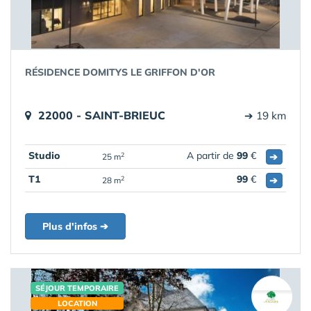
RÉSIDENCE DOMITYS LE GRIFFON D'OR
22000 - SAINT-BRIEUC
➔ 19 km
Studio
A partir de
99
€
➔
2
25 m
T1
99
€
➔
2
28 m
Plus d'infos ➔
SÉJOUR TEMPORAIRE
LOCATION