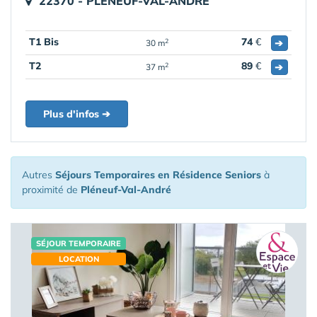
22370 - PLENEUF-VAL-ANDRE
T1 Bis
74
€
➔
2
30 m
T2
89
€
➔
2
37 m
Plus d'infos ➔
Autres
Séjours Temporaires en Résidence Seniors
à
proximité de
Pléneuf-Val-André
SÉJOUR TEMPORAIRE
LOCATION