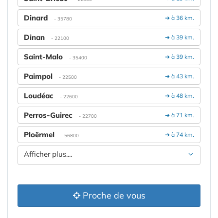
Dinard
➔ à 36 km.
- 35780
Dinan
➔ à 39 km.
- 22100
Saint-Malo
➔ à 39 km.
- 35400
Paimpol
➔ à 43 km.
- 22500
Loudéac
➔ à 48 km.
- 22600
Perros-Guirec
➔ à 71 km.
- 22700
Ploërmel
➔ à 74 km.
- 56800
Afficher plus....
Proche de vous