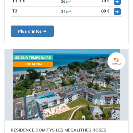
T1 Bis
79
€
➔
2
26 m
T2
89
€
➔
2
34 m
Plus d'infos ➔
SÉJOUR TEMPORAIRE
LOCATION
RÉSIDENCE DOMITYS LES MÉGALITHES ROSES