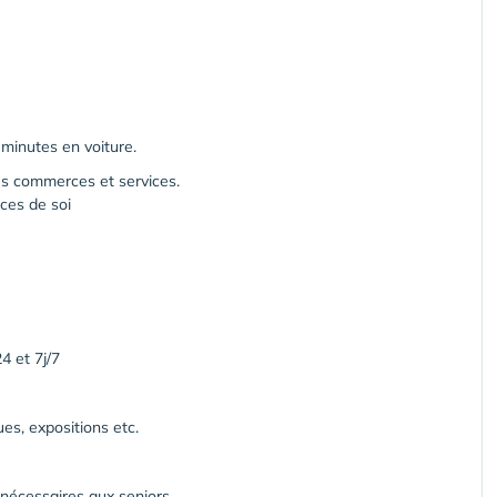
 minutes en voiture.
es commerces et services.
ices de soi
4 et 7j/7
es, expositions etc.
 nécessaires aux
seniors