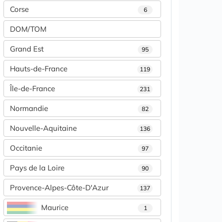
Corse
6
DOM/TOM
Grand Est
95
Hauts-de-France
119
Île-de-France
231
Normandie
82
Nouvelle-Aquitaine
136
Occitanie
97
Pays de la Loire
90
Provence-Alpes-Côte-D'Azur
137
Maurice
1