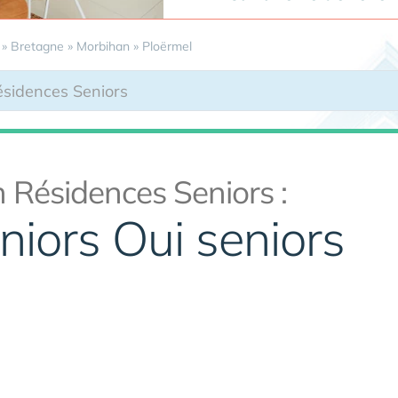
»
Bretagne
»
Morbihan
»
Ploërmel
 Résidences Seniors :
iors Oui seniors