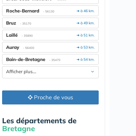
Roche-Bernard
➔ à 46 km.
- 56130
Bruz
➔ à 49 km.
- 35170
Laillé
➔ à 51 km.
- 35890
Auray
➔ à 53 km.
- 56400
Bain-de-Bretagne
➔ à 54 km.
- 35470
Afficher plus....
Proche de vous
Les départements de
Bretagne