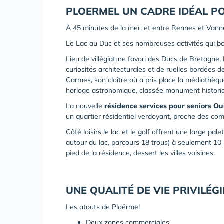
PLOERMEL UN CADRE IDÉAL
P
À 45 minutes de la mer, et entre Rennes et Vann
Le Lac au Duc et ses nombreuses activités qui bor
Lieu de villégiature favori des Ducs de Bretagne,
curiosités architecturales et de ruelles bordées 
Carmes, son cloître où a pris place la médiathèqu
horloge astronomique, classée monument histori
La nouvelle
résidence services pour seniors Ou
un quartier résidentiel verdoyant, proche des com
Côté loisirs le lac et le golf offrent une large pal
autour du lac, parcours 18 trous) à seulement 10 
pied de la résidence, dessert les villes voisines.
UNE QUALITÉ DE VIE PRIVILÉG
Les atouts de Ploërmel
Deux zones commerciales.