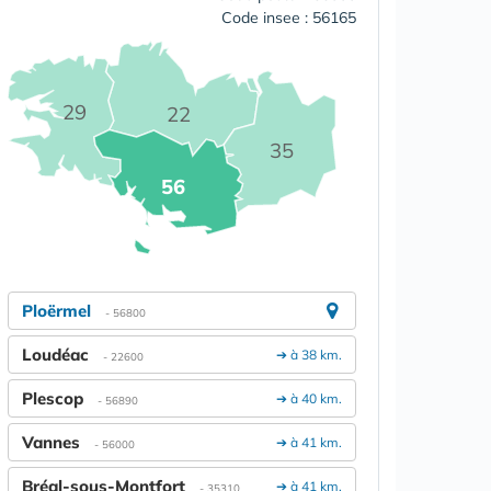
Code insee : 56165
29
22
35
56
Ploërmel
- 56800
Loudéac
➔ à 38 km.
- 22600
Plescop
➔ à 40 km.
- 56890
Vannes
➔ à 41 km.
- 56000
Bréal-sous-Montfort
➔ à 41 km.
- 35310