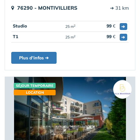
76290 - MONTIVILLIERS
➔ 31 km
Studio
99
€
➔
2
25 m
T1
99
€
➔
2
25 m
Plus d'infos ➔
SÉJOUR TEMPORAIRE
LOCATION