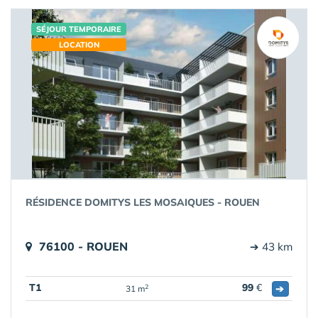
SÉJOUR TEMPORAIRE
LOCATION
RÉSIDENCE DOMITYS LES MOSAIQUES - ROUEN
76100 - ROUEN
➔ 43 km
T1
99
€
➔
2
31 m