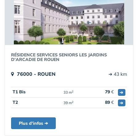
RÉSIDENCE SERVICES SENIORS LES JARDINS
D'ARCADIE DE ROUEN
76000 - ROUEN
➔ 43 km
T1 Bis
79
€
➔
2
33 m
T2
89
€
➔
2
39 m
Plus d'infos ➔