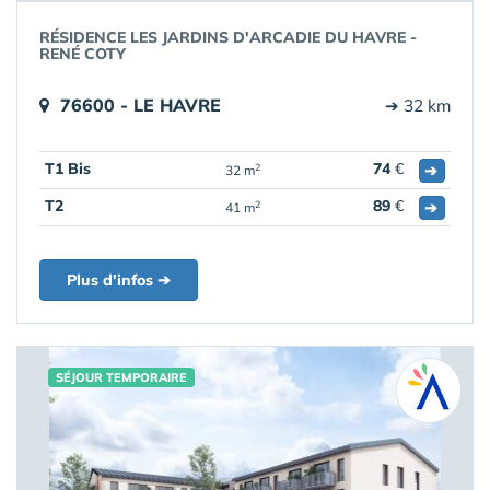
RÉSIDENCE LES JARDINS D'ARCADIE DU HAVRE -
RENÉ COTY
76600 - LE HAVRE
➔ 32 km
T1 Bis
74
€
➔
2
32 m
T2
89
€
➔
2
41 m
Plus d'infos ➔
SÉJOUR TEMPORAIRE