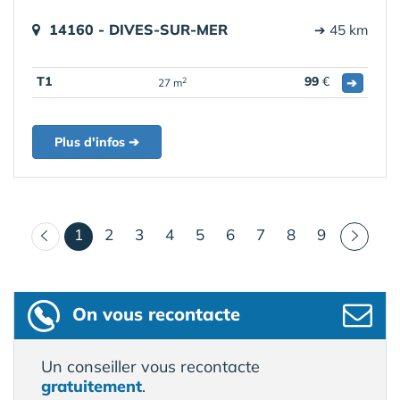
14160 - DIVES-SUR-MER
➔ 45 km
T1
99
€
➔
2
27 m
Plus d'infos ➔
(courant)
1
2
3
4
5
6
7
8
9
On vous recontacte
Un conseiller vous recontacte
gratuitement
.