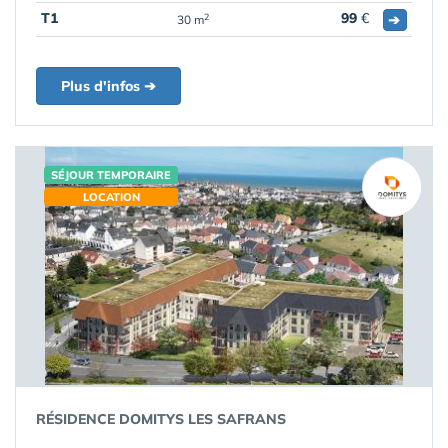
T1
99
€
➔
2
30 m
Plus d'infos ➔
SÉJOUR TEMPORAIRE
LOCATION
RÉSIDENCE DOMITYS LES SAFRANS