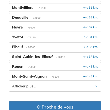
Montivilliers
➔ à 31 km.
- 76290
Deauville
➔ à 32 km.
- 14800
Havre
➔ à 32 km.
- 76600
Yvetot
➔ à 34 km.
- 76190
Elbeuf
➔ à 36 km.
- 76500
Saint-Aubin-lès-Elbeuf
➔ à 37 km.
- 76410
Rouen
➔ à 43 km.
- 76000
Mont-Saint-Aignan
➔ à 43 km.
- 76130
Afficher plus....
Proche de vous