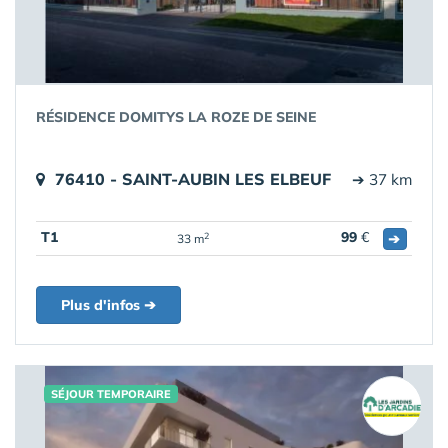
RÉSIDENCE DOMITYS LA ROZE DE SEINE
76410 - SAINT-AUBIN LES ELBEUF
➔ 37 km
T1
99
€
➔
2
33 m
Plus d'infos ➔
SÉJOUR TEMPORAIRE