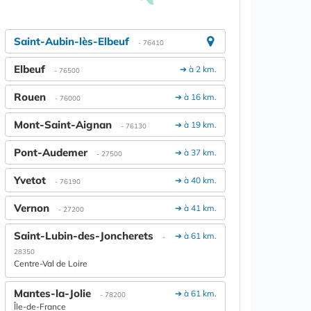
Saint-Aubin-lès-Elbeuf
- 76410
Elbeuf
➔ à 2 km.
- 76500
Rouen
➔ à 16 km.
- 76000
Mont-Saint-Aignan
➔ à 19 km.
- 76130
Pont-Audemer
➔ à 37 km.
- 27500
Yvetot
➔ à 40 km.
- 76190
Vernon
➔ à 41 km.
- 27200
Saint-Lubin-des-Joncherets
➔ à 61 km.
-
28350
Centre-Val de Loire
Mantes-la-Jolie
➔ à 61 km.
- 78200
Île-de-France