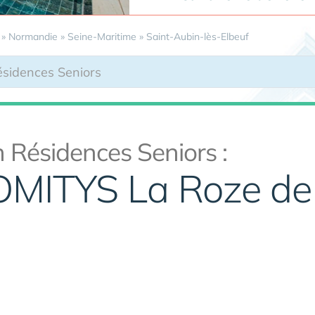
»
Normandie
»
Seine-Maritime
»
Saint-Aubin-lès-Elbeuf
 Résidences Seniors :
OMITYS La Roze de