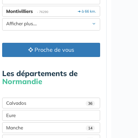
Montivilliers
➔ à 66 km.
- 76290
Afficher plus....
Proche de vous
Les départements de
Normandie
Calvados
36
Eure
Manche
14