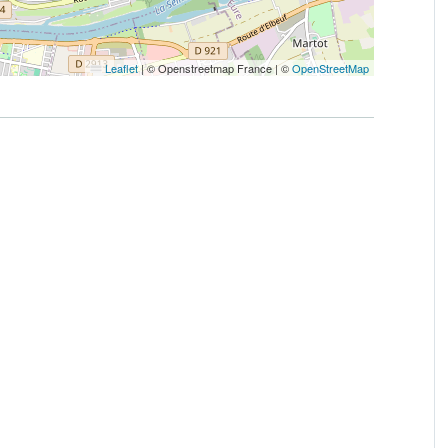
Leaflet
|
© Openstreetmap France | ©
OpenStreetMap