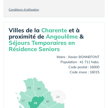
Conditions d'utilisation
Villes de la
Charente
et à
proximité de
Angoulême
&
Séjours Temporaires en
Résidence Seniors
Maire : Xavier BONNEFONT
Population : 41 711 habs.
Code postal : 16000
Code insee : 16015
79
86
23
17
87
16