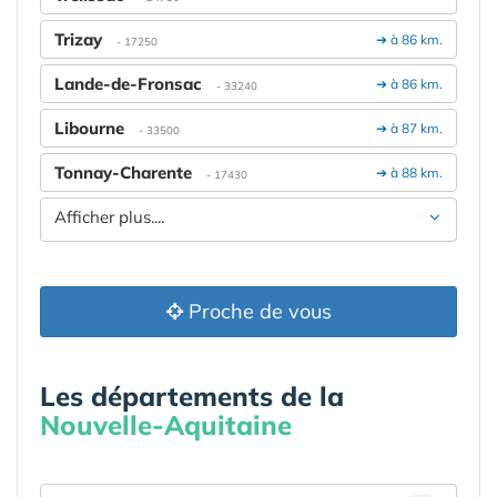
Trizay
➔ à 86 km.
- 17250
Lande-de-Fronsac
➔ à 86 km.
- 33240
Libourne
➔ à 87 km.
- 33500
Tonnay-Charente
➔ à 88 km.
- 17430
Afficher plus....
Proche de vous
Les départements de la
Nouvelle-Aquitaine