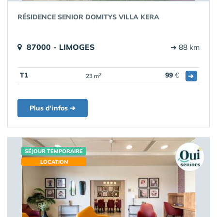
RÉSIDENCE SENIOR DOMITYS VILLA KERA
87000 - LIMOGES
➔ 88 km
T1
99
€
➔
2
23 m
Plus d'infos ➔
SÉJOUR TEMPORAIRE
LOCATION