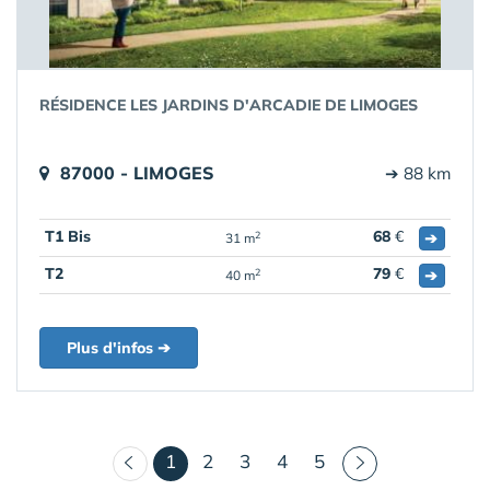
RÉSIDENCE LES JARDINS D'ARCADIE DE LIMOGES
87000 - LIMOGES
➔ 88 km
T1 Bis
68
€
➔
2
31 m
T2
79
€
➔
2
40 m
Plus d'infos ➔
(courant)
1
2
3
4
5