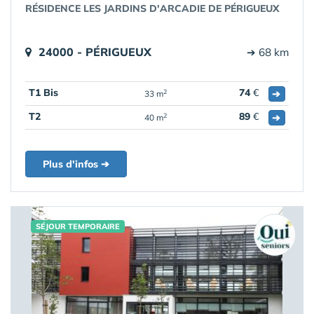
RÉSIDENCE LES JARDINS D'ARCADIE DE PÉRIGUEUX
24000 - PÉRIGUEUX
➔ 68 km
T1 Bis
74
€
➔
2
33 m
T2
89
€
➔
2
40 m
Plus d'infos ➔
SÉJOUR TEMPORAIRE