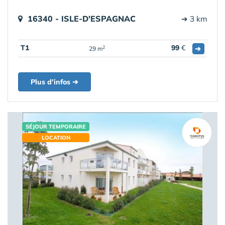
16340 - ISLE-D'ESPAGNAC
➔ 3 km
T1
99
€
➔
2
29 m
Plus d'infos ➔
SÉJOUR TEMPORAIRE
LOCATION