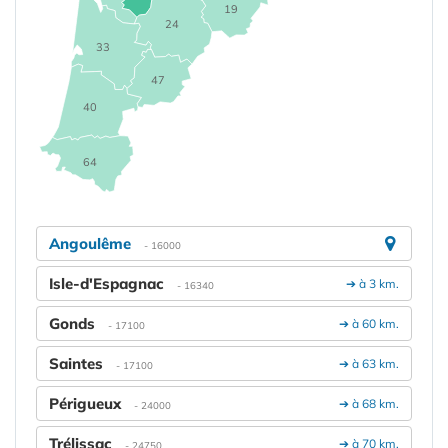
19
24
33
47
40
64
Angoulême
- 16000
Isle-d'Espagnac
➔ à 3 km.
- 16340
Gonds
➔ à 60 km.
- 17100
Saintes
➔ à 63 km.
- 17100
Périgueux
➔ à 68 km.
- 24000
Trélissac
➔ à 70 km.
- 24750