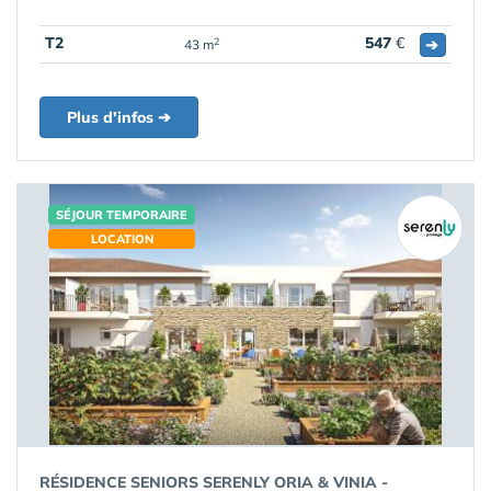
T2
547
€
➔
2
43 m
Plus d'infos ➔
SÉJOUR TEMPORAIRE
LOCATION
RÉSIDENCE SENIORS SERENLY ORIA & VINIA -