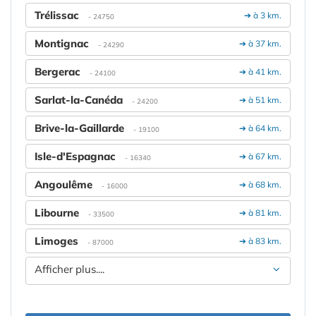
Trélissac
➔ à 3 km.
- 24750
Montignac
➔ à 37 km.
- 24290
Bergerac
➔ à 41 km.
- 24100
Sarlat-la-Canéda
➔ à 51 km.
- 24200
Brive-la-Gaillarde
➔ à 64 km.
- 19100
Isle-d'Espagnac
➔ à 67 km.
- 16340
Angoulême
➔ à 68 km.
- 16000
Libourne
➔ à 81 km.
- 33500
Limoges
➔ à 83 km.
- 87000
Afficher plus....