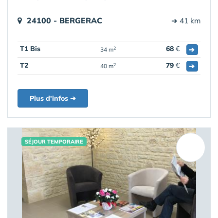
24100 - BERGERAC
➔ 41 km
T1 Bis
68
€
➔
2
34 m
T2
79
€
➔
2
40 m
Plus d'infos ➔
SÉJOUR TEMPORAIRE