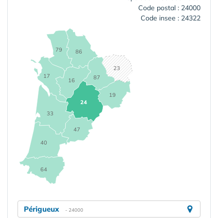
Code postal : 24000
Code insee : 24322
79
86
23
17
87
16
19
24
33
47
40
64
Périgueux
- 24000