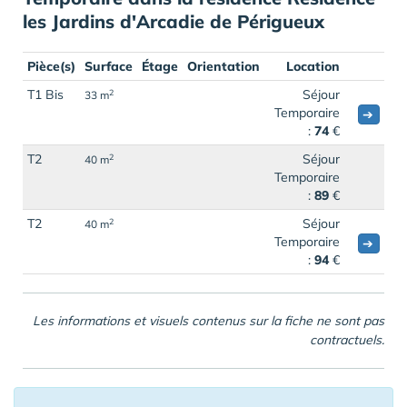
les Jardins d'Arcadie de Périgueux
Pièce(s)
Surface
Étage
Orientation
Location
T1 Bis
Séjour
2
33 m
Temporaire
➔
:
74
€
T2
Séjour
2
40 m
Temporaire
:
89
€
T2
Séjour
2
40 m
Temporaire
➔
:
94
€
Les informations et visuels contenus sur la fiche ne sont pas
contractuels.