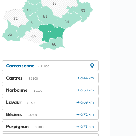
12
82
30
81
32
34
31
11
65
09
66
Carcassonne
- 11000
Castres
➔ à 44 km.
- 81100
Narbonne
➔ à 53 km.
- 11100
Lavaur
➔ à 69 km.
- 81500
Béziers
➔ à 72 km.
- 34500
Perpignan
➔ à 73 km.
- 66000