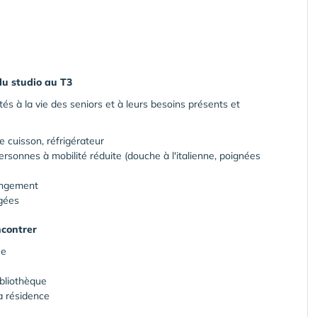
du studio au T3
és à la vie des seniors et à leurs besoins présents et
 cuisson, réfrigérateur
ersonnes à mobilité réduite (douche à l'italienne, poignées
angement
gées
ncontrer
ée
ibliothèque
a résidence