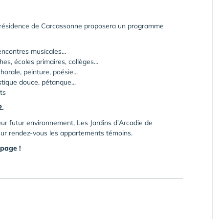
, la résidence de Carcassonne proposera un programme
rencontres musicales...
es, écoles primaires, collèges...
horale, peinture, poésie...
stique douce, pétanque...
ts
2.
eur futur environnement, Les Jardins d'Arcadie de
 sur rendez-vous les appartements témoins.
 page !