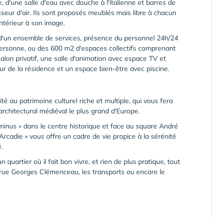
 d'une salle d'eau avec douche à l'italienne et barres de
seur d'air. Ils sont proposés meublés mais libre à chacun
intérieur à son image.
 d'un ensemble de services, présence du personnel 24h/24
a personne, ou des 600 m2 d'espaces collectifs comprenant
alon privatif, une salle d'animation avec espace TV et
ur de la résidence et un espace bien-être avec piscine.
cité au patrimoine culturel riche et multiple, qui vous fera
rchitectural médiéval le plus grand d'Europe.
minus » dans le centre historique et face au square André
'Arcadie » vous offre un cadre de vie propice à la sérénité
.
uartier où il fait bon vivre, et rien de plus pratique, tout
a rue Georges Clémenceau, les transports ou encore le