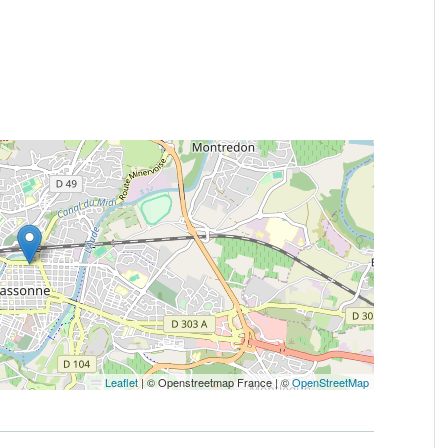
Leaflet
|
© Openstreetmap France | ©
OpenStreetMap