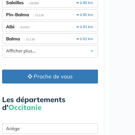
Saleilles
➔ à 80 km.
- 66280
Pin-Balma
➔ à 80 km.
- 31130
Albi
➔ à 81 km.
- 81000
Balma
➔ à 82 km.
- 31130
Afficher plus....
Proche de vous
Les départements
d'
Occitanie
Ariège