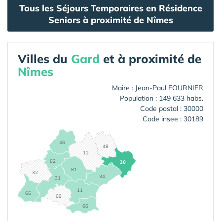
Tous les Séjours Temporaires en Résidence
Seniors à proximité de Nîmes
Villes du
Gard
et à proximité de
Nîmes
Maire : Jean-Paul FOURNIER
Population : 149 633 habs.
Code postal : 30000
Code insee : 30189
46
48
12
82
30
81
32
34
31
11
65
09
66