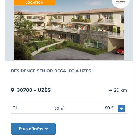
LOCATION
RÉSIDENCE SENIOR REGALECIA UZES
30700 - UZÈS
➔ 20 km
T1
99
€
➔
2
30 m
Plus d'infos ➔