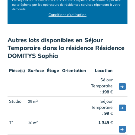
En cliquant sur le bouton ENVOYER vous acceptez d’être contacté par mail
ou téléphone par les opérateurs de résidences services répondant à votre
demande
Conditions d'utilisation
Autres lots disponibles en Séjour
Temporaire dans la résidence Résidence
DOMITYS Sophia
Pièce(s)
Surface
Étage
Orientation
Location
Séjour
Temporaire
➔
:
198
€
Studio
Séjour
2
25 m
Temporaire
➔
:
99
€
T1
1 349
€
2
30 m
➔