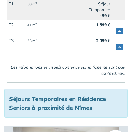
T1
Séjour
2
30 m
Temporaire
:
99
€
T2
1 599
€
2
41 m
➔
T3
2 099
€
2
53 m
➔
Les informations et visuels contenus sur la fiche ne sont pas
contractuels.
Séjours Temporaires en Résidence
Seniors à proximité de Nîmes