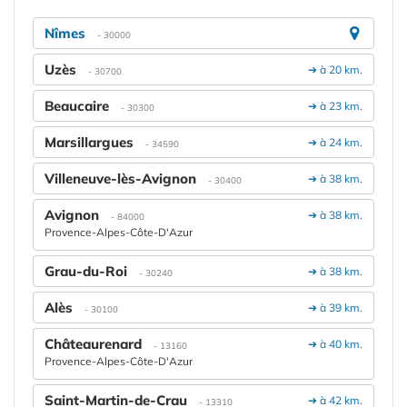
Nîmes
- 30000
Uzès
➔ à 20 km.
- 30700
Beaucaire
➔ à 23 km.
- 30300
Marsillargues
➔ à 24 km.
- 34590
Villeneuve-lès-Avignon
➔ à 38 km.
- 30400
Avignon
➔ à 38 km.
- 84000
Provence-Alpes-Côte-D'Azur
Grau-du-Roi
➔ à 38 km.
- 30240
Alès
➔ à 39 km.
- 30100
Châteaurenard
➔ à 40 km.
- 13160
Provence-Alpes-Côte-D'Azur
Saint-Martin-de-Crau
➔ à 42 km.
- 13310