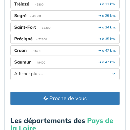
Trélazé
➔ à 11 km.
- 49800
Segré
➔ à 29 km.
- 49500
Saint-Fort
➔ à 34 km.
- 53200
Précigné
➔ à 35 km.
- 72300
Craon
➔ à 47 km.
- 53400
Saumur
➔ à 47 km.
- 49400
Afficher plus....
Proche de vous
Les départements des
Pays de
la Loire