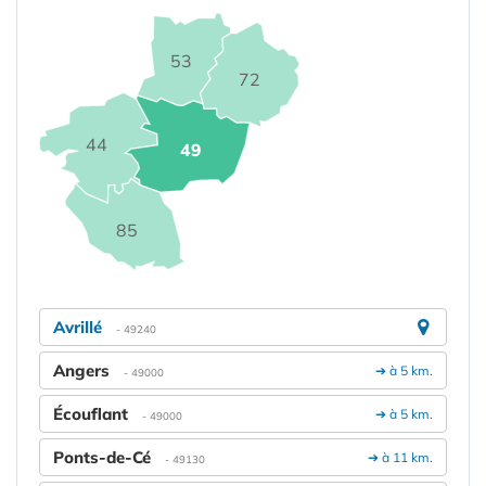
53
72
44
49
85
Avrillé
- 49240
Angers
➔ à 5 km.
- 49000
Écouflant
➔ à 5 km.
- 49000
Ponts-de-Cé
➔ à 11 km.
- 49130