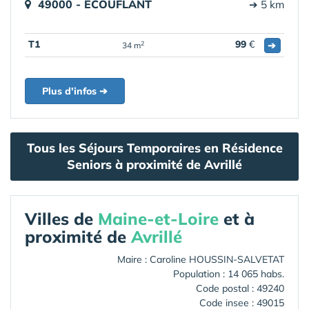
49000 - ECOUFLANT
➔ 5 km
T1
99
€
➔
2
34 m
Plus d'infos ➔
Tous les Séjours Temporaires en Résidence
Seniors à proximité de Avrillé
Villes de
Maine-et-Loire
et à
proximité de
Avrillé
Maire : Caroline HOUSSIN-SALVETAT
Population : 14 065 habs.
Code postal : 49240
Code insee : 49015