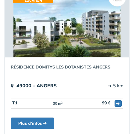
LOCATION
RÉSIDENCE DOMITYS LES BOTANISTES ANGERS
49000 - ANGERS
➔ 5 km
T1
99
€
➔
2
30 m
Plus d'infos ➔