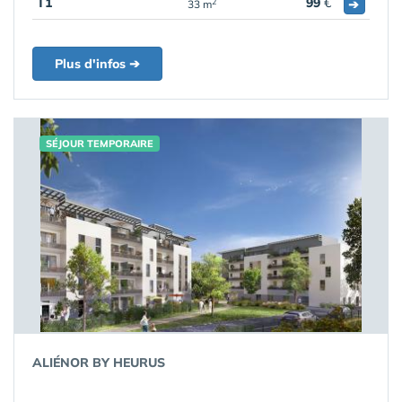
T1
99
€
➔
2
33 m
Plus d'infos ➔
SÉJOUR TEMPORAIRE
ALIÉNOR BY HEURUS