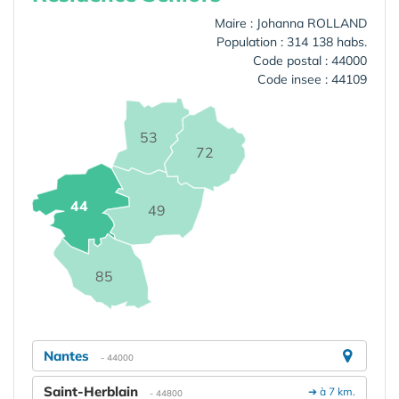
Maire : Johanna ROLLAND
Population : 314 138 habs.
Code postal : 44000
Code insee : 44109
53
72
44
49
85
Nantes
- 44000
Saint-Herblain
➔ à 7 km.
- 44800