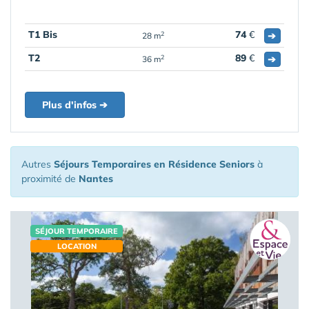
T1 Bis
74
€
➔
2
28 m
T2
89
€
➔
2
36 m
Plus d'infos ➔
Autres
Séjours Temporaires en Résidence Seniors
à
proximité de
Nantes
SÉJOUR TEMPORAIRE
LOCATION