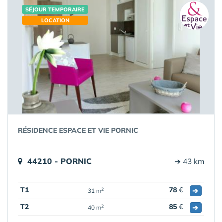
SÉJOUR TEMPORAIRE
LOCATION
RÉSIDENCE ESPACE ET VIE PORNIC
44210 - PORNIC
➔ 43 km
T1
78
€
➔
2
31 m
T2
85
€
➔
2
40 m