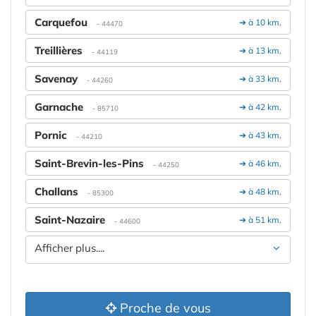
Carquefou
➔ à 10 km.
- 44470
Treillières
➔ à 13 km.
- 44119
Savenay
➔ à 33 km.
- 44260
Garnache
➔ à 42 km.
- 85710
Pornic
➔ à 43 km.
- 44210
Saint-Brevin-les-Pins
➔ à 46 km.
- 44250
Challans
➔ à 48 km.
- 85300
Saint-Nazaire
➔ à 51 km.
- 44600
Afficher plus....
Proche de vous