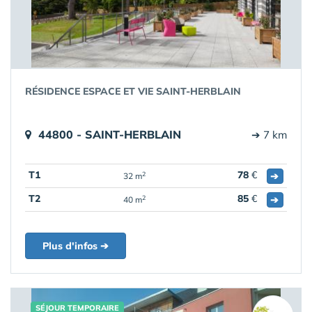
RÉSIDENCE ESPACE ET VIE SAINT-HERBLAIN
44800 - SAINT-HERBLAIN
➔ 7 km
T1
78
€
➔
2
32 m
T2
85
€
➔
2
40 m
Plus d'infos ➔
SÉJOUR TEMPORAIRE