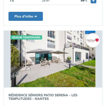
T1
99
€
➔
29 m
Plus d'infos ➔
SÉJOUR TEMPORAIRE
RÉSIDENCE SÉNIORS PATIO SERENA - LES
TEMPLITUDES - NANTES