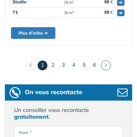
Studio
99
€
➔
2
25 m
T1
99
€
➔
2
30 m
Plus d'infos ➔
(courant)
1
2
3
4
5
6
On vous recontacte
Un conseiller vous recontacte
gratuitement
.
Nom *