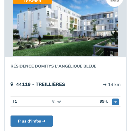
LOCATION
RÉSIDENCE DOMITYS L'ANGÉLIQUE BLEUE
44119 - TREILLIÈRES
➔ 13 km
T1
99
€
➔
2
31 m
Plus d'infos ➔