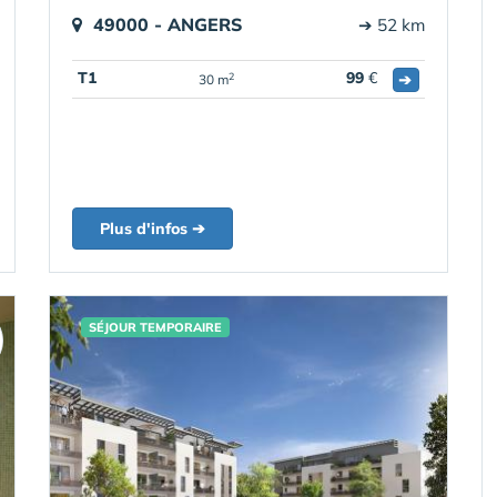
49000 - ANGERS
➔ 52 km
T1
99
€
➔
2
30 m
Plus d'infos ➔
SÉJOUR TEMPORAIRE