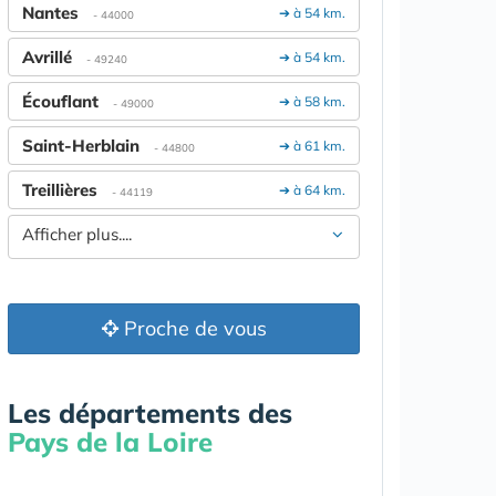
Nantes
➔ à 54 km.
- 44000
Avrillé
➔ à 54 km.
- 49240
Écouflant
➔ à 58 km.
- 49000
Saint-Herblain
➔ à 61 km.
- 44800
Treillières
➔ à 64 km.
- 44119
Afficher plus....
Proche de vous
Les départements des
Pays de la Loire