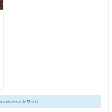
rs
à proximité de
Cholet