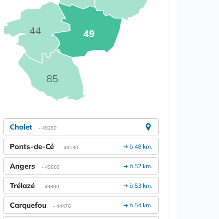
44
49
85
Cholet
- 49280
Ponts-de-Cé
➔ à 48 km.
- 49130
Angers
➔ à 52 km.
- 49000
Trélazé
➔ à 53 km.
- 49800
Carquefou
➔ à 54 km.
- 44470