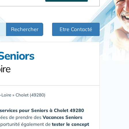
Rechercher
Etre Contacté
Seniors
ire
-Loire
»
Cholet (49280)
services pour Seniors
à Cholet 49280
âgées de prendre des
Vacances Seniors
opportunité également de
tester le concept