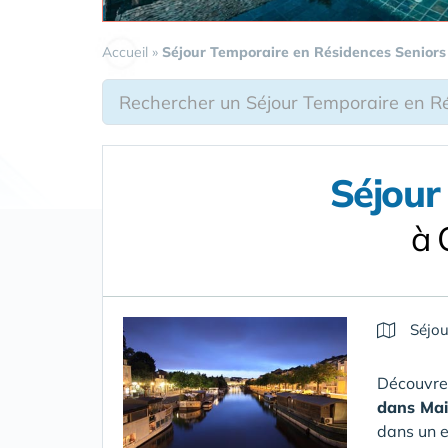
Accueil
»
Séjour Temporaire en Résidences Seniors
Séjour
à 
Séjou
Découvrez
dans Mai
dans un e