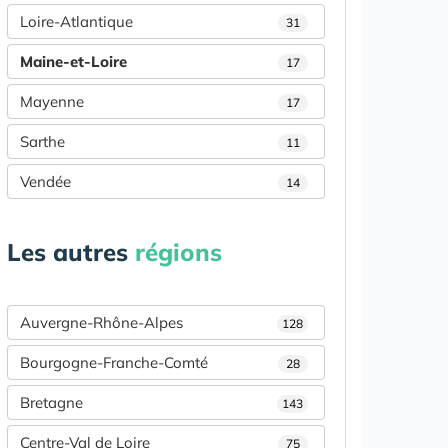
Loire-Atlantique
31
Maine-et-Loire
17
Mayenne
17
Sarthe
11
Vendée
14
Les autres
régions
Auvergne-Rhône-Alpes
128
Bourgogne-Franche-Comté
28
Bretagne
143
Centre-Val de Loire
75