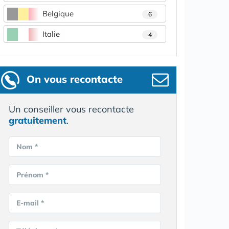
Belgique
6
Italie
4
On vous recontacte
Un conseiller vous recontacte
gratuitement
.
Nom *
Prénom *
E-mail *