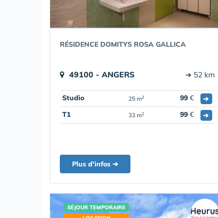
RÉSIDENCE DOMITYS ROSA GALLICA
49100 - ANGERS
➔ 52 km
Studio
99
€
➔
2
25 m
T1
99
€
➔
2
33 m
Plus d'infos ➔
SÉJOUR TEMPORAIRE