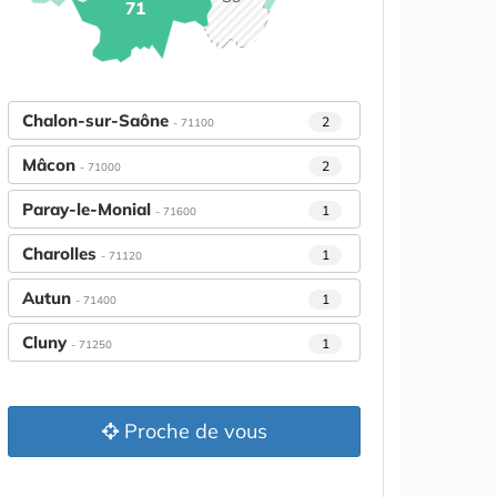
71
Chalon-sur-Saône
2
- 71100
Mâcon
2
- 71000
Paray-le-Monial
1
- 71600
Charolles
1
- 71120
Autun
1
- 71400
Cluny
1
- 71250
Proche de vous