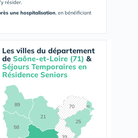
'y résider.
rès une hospitalisation
, en bénéificiant
Les villes du département
de
Saône-et-Loire (71)
&
Séjours Temporaires en
Résidence Seniors
89
70
90
21
25
58
39