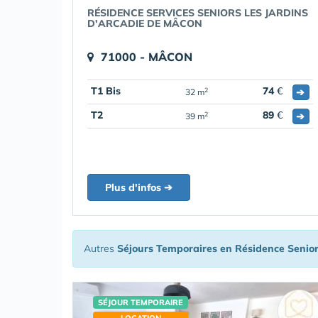
RÉSIDENCE SERVICES SENIORS LES JARDINS
D'ARCADIE DE MÂCON
71000 - MÂCON
T1 Bis
74
€
➔
2
32 m
T2
89
€
➔
2
39 m
Plus d'infos ➔
Autres
Séjours Temporaires en Résidence Senio
SÉJOUR TEMPORAIRE