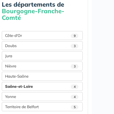
Les départements de
Bourgogne-Franche-
Comté
Côte-d'Or
9
Doubs
3
Jura
Nièvre
3
Haute-Saône
Saône-et-Loire
4
Yonne
4
Territoire de Belfort
5