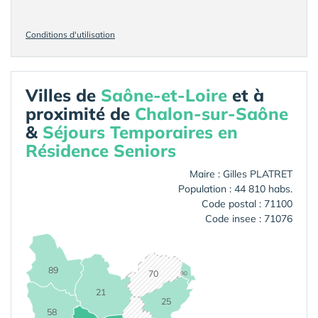
Conditions d'utilisation
Villes de
Saône-et-Loire
et à
proximité de
Chalon-sur-Saône
&
Séjours Temporaires en
Résidence Seniors
Maire : Gilles PLATRET
Population : 44 810 habs.
Code postal : 71100
Code insee : 71076
89
70
90
21
25
58