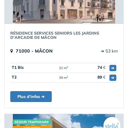
RÉSIDENCE SERVICES SENIORS LES JARDINS
D'ARCADIE DE MÂCON
71000 - MÂCON
➔ 53 km
T1 Bis
74
€
➔
2
32 m
T2
89
€
➔
2
39 m
Plus d'infos ➔
SÉJOUR TEMPORAIRE