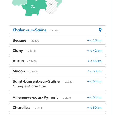
39
71
Chalon-sur-Saône
- 71100
Beaune
➔ à 26 km.
- 21200
Cluny
➔ à 42 km.
- 71250
Autun
➔ à 46 km.
- 71400
Mâcon
➔ à 53 km.
- 71000
Saint-Laurent-sur-Saône
➔ à 54 km.
- 01620
Auvergne-Rhône-Alpes
Villeneuve-sous-Pymont
➔ à 54 km.
- 39570
Charolles
➔ à 59 km.
- 71120