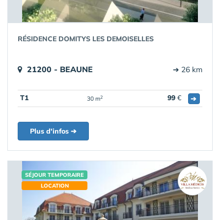
RÉSIDENCE DOMITYS LES DEMOISELLES
21200 - BEAUNE
➔ 26 km
T1
99
€
➔
2
30 m
Plus d'infos ➔
SÉJOUR TEMPORAIRE
LOCATION