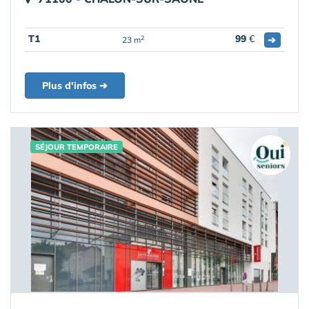
T1
99
€
➔
2
23 m
Plus d'infos ➔
SÉJOUR TEMPORAIRE