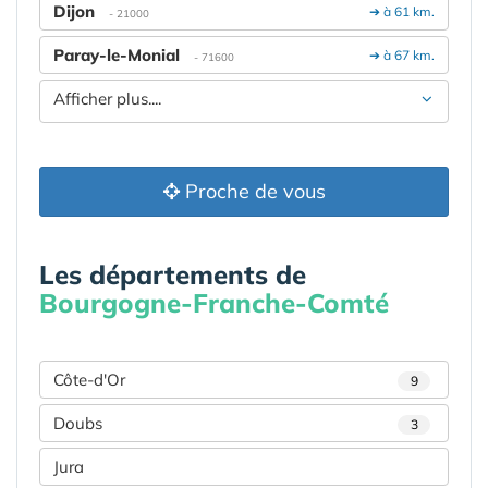
Dijon
➔ à 61 km.
- 21000
Paray-le-Monial
➔ à 67 km.
- 71600
Afficher plus....
Proche de vous
Les départements de
Bourgogne-Franche-Comté
Côte-d'Or
9
Doubs
3
Jura