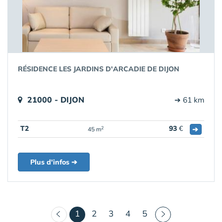
RÉSIDENCE LES JARDINS D'ARCADIE DE DIJON
21000 - DIJON
➔ 61 km
T2
93
€
➔
2
45 m
Plus d'infos ➔
(courant)
1
2
3
4
5