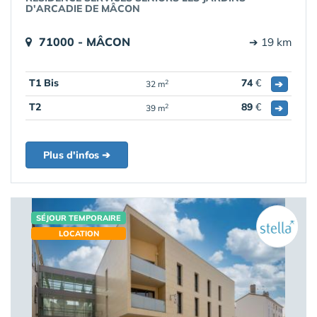
D'ARCADIE DE MÂCON
71000 - MÂCON
➔ 19 km
T1 Bis
74
€
➔
2
32 m
T2
89
€
➔
2
39 m
Plus d'infos ➔
SÉJOUR TEMPORAIRE
LOCATION