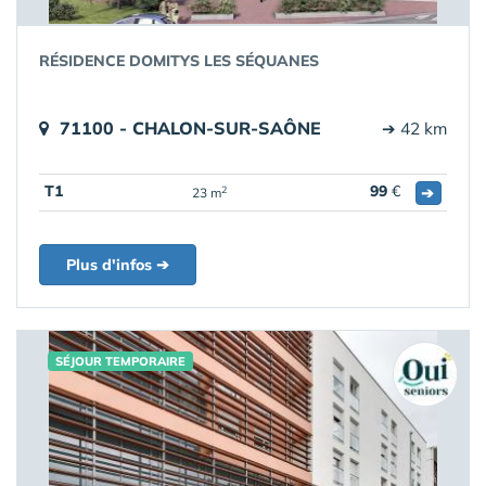
RÉSIDENCE DOMITYS LES SÉQUANES
71100 - CHALON-SUR-SAÔNE
➔ 42 km
T1
99
€
➔
2
23 m
Plus d'infos ➔
SÉJOUR TEMPORAIRE