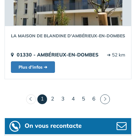
LA MAISON DE BLANDINE D'AMBÉRIEUX-EN-DOMBES
01330 - AMBÉRIEUX-EN-DOMBES
➔ 52 km
Plus d'infos ➔
(courant)
1
2
3
4
5
6
On vous recontacte