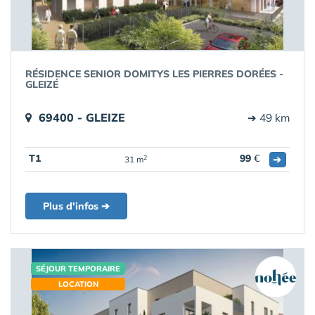
RÉSIDENCE SENIOR DOMITYS LES PIERRES DORÉES -
GLEIZÉ
69400 - GLEIZE
➔ 49 km
T1
99
€
➔
2
31 m
Plus d'infos ➔
SÉJOUR TEMPORAIRE
LOCATION