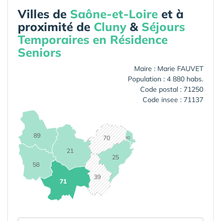
Villes de
Saône-et-Loire
et à
proximité de
Cluny
&
Séjours
Temporaires en Résidence
Seniors
Maire : Marie FAUVET
Population : 4 880 habs.
Code postal : 71250
Code insee : 71137
89
70
90
21
25
58
39
71