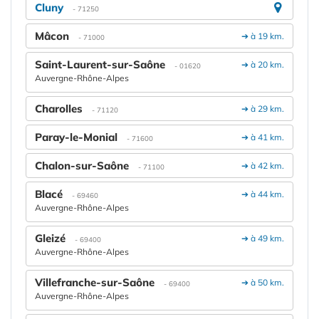
Cluny
- 71250
Mâcon
➔ à 19 km.
- 71000
Saint-Laurent-sur-Saône
➔ à 20 km.
- 01620
Auvergne-Rhône-Alpes
Charolles
➔ à 29 km.
- 71120
Paray-le-Monial
➔ à 41 km.
- 71600
Chalon-sur-Saône
➔ à 42 km.
- 71100
Blacé
➔ à 44 km.
- 69460
Auvergne-Rhône-Alpes
Gleizé
➔ à 49 km.
- 69400
Auvergne-Rhône-Alpes
Villefranche-sur-Saône
➔ à 50 km.
- 69400
Auvergne-Rhône-Alpes