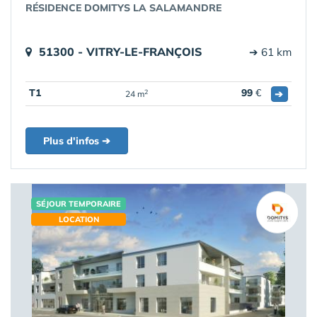
RÉSIDENCE DOMITYS LA SALAMANDRE
51300 - VITRY-LE-FRANÇOIS
➔ 61 km
T1
99
€
➔
2
24 m
Plus d'infos ➔
SÉJOUR TEMPORAIRE
LOCATION