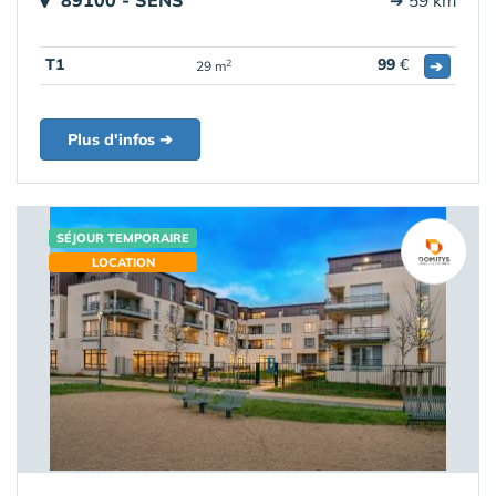
89100 - SENS
➔ 59 km
T1
99
€
➔
2
29 m
Plus d'infos ➔
SÉJOUR TEMPORAIRE
LOCATION