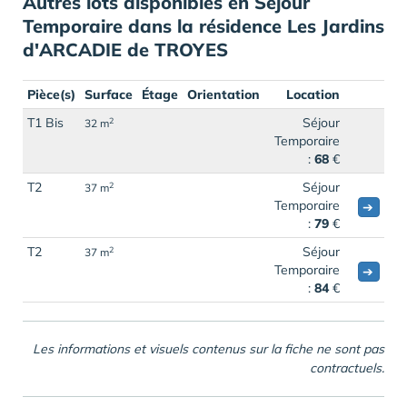
Autres lots disponibles en Séjour
Temporaire dans la résidence Les Jardins
d'ARCADIE de TROYES
Pièce(s)
Surface
Étage
Orientation
Location
T1 Bis
Séjour
2
32 m
Temporaire
:
68
€
T2
Séjour
2
37 m
Temporaire
➔
:
79
€
T2
Séjour
2
37 m
Temporaire
➔
:
84
€
Les informations et visuels contenus sur la fiche ne sont pas
contractuels.