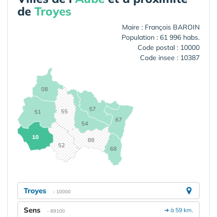
de
Troyes
Maire : François BAROIN
Population : 61 996 habs.
Code postal : 10000
Code insee : 10387
08
57
55
51
67
54
10
88
52
68
Troyes
- 10000
Sens
➔ à 59 km.
- 89100