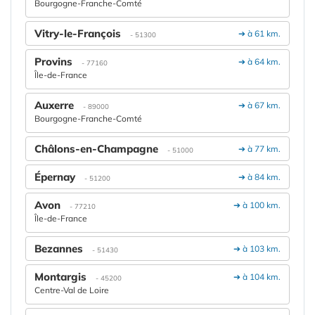
Bourgogne-Franche-Comté
Vitry-le-François
➔ à 61 km.
- 51300
Provins
➔ à 64 km.
- 77160
Île-de-France
Auxerre
➔ à 67 km.
- 89000
Bourgogne-Franche-Comté
Châlons-en-Champagne
➔ à 77 km.
- 51000
Épernay
➔ à 84 km.
- 51200
Avon
➔ à 100 km.
- 77210
Île-de-France
Bezannes
➔ à 103 km.
- 51430
Montargis
➔ à 104 km.
- 45200
Centre-Val de Loire