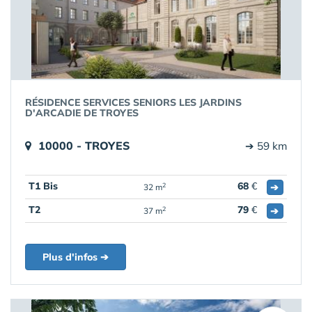
RÉSIDENCE SERVICES SENIORS LES JARDINS
D'ARCADIE DE TROYES
10000 - TROYES
➔ 59 km
T1 Bis
68
€
➔
2
32 m
T2
79
€
➔
2
37 m
Plus d'infos ➔