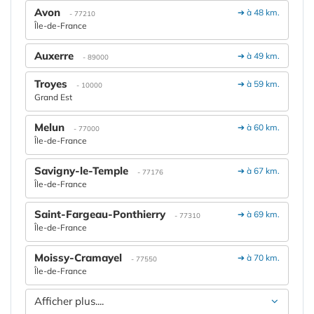
Avon
➔ à 48 km.
- 77210
Île-de-France
Auxerre
➔ à 49 km.
- 89000
Troyes
➔ à 59 km.
- 10000
Grand Est
Melun
➔ à 60 km.
- 77000
Île-de-France
Savigny-le-Temple
➔ à 67 km.
- 77176
Île-de-France
Saint-Fargeau-Ponthierry
➔ à 69 km.
- 77310
Île-de-France
Moissy-Cramayel
➔ à 70 km.
- 77550
Île-de-France
Afficher plus....