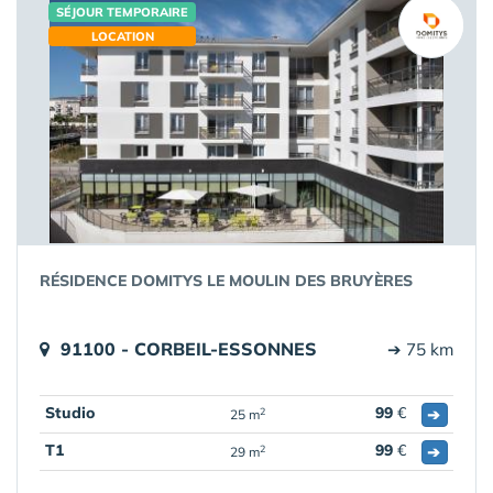
SÉJOUR TEMPORAIRE
LOCATION
RÉSIDENCE DOMITYS LE MOULIN DES BRUYÈRES
91100 - CORBEIL-ESSONNES
➔ 75 km
Studio
99
€
➔
2
25 m
T1
99
€
➔
2
29 m