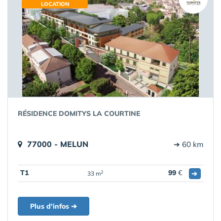
LOCATION
RÉSIDENCE DOMITYS LA COURTINE
77000 - MELUN
➔ 60 km
T1
99
€
➔
2
33 m
Plus d'infos ➔