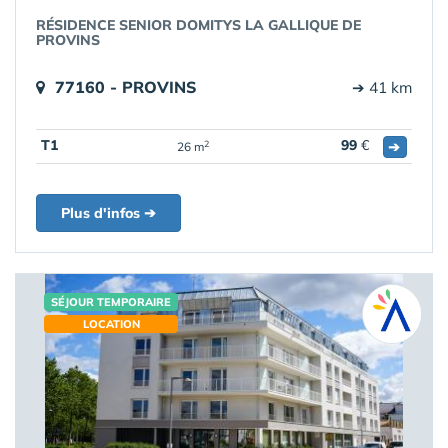
RÉSIDENCE SENIOR DOMITYS LA GALLIQUE DE
PROVINS
77160 - PROVINS
➔ 41 km
T1
99
€
➔
2
26 m
Plus d'infos ➔
SÉJOUR TEMPORAIRE
LOCATION