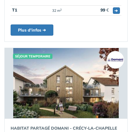
T1
99
€
➔
2
32 m
Plus d'infos ➔
SÉJOUR TEMPORAIRE
HABITAT PARTAGÉ DOMANI - CRÉCY-LA-CHAPELLE