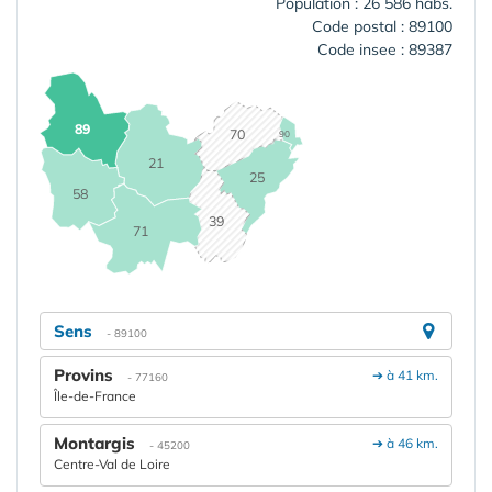
Population : 26 586 habs.
Code postal : 89100
Code insee : 89387
89
70
90
21
25
58
39
71
Sens
- 89100
Provins
➔ à 41 km.
- 77160
Île-de-France
Montargis
➔ à 46 km.
- 45200
Centre-Val de Loire