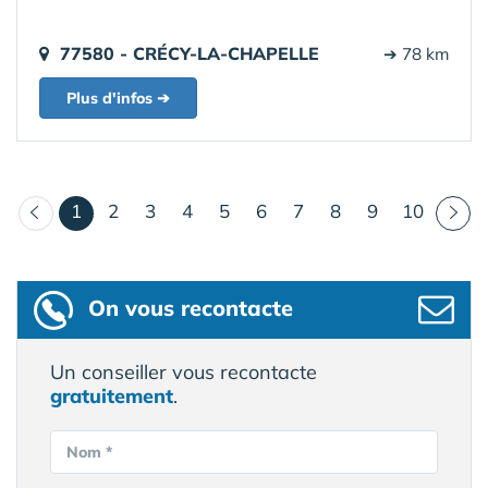
77580 - CRÉCY-LA-CHAPELLE
➔ 78 km
Plus d'infos ➔
(courant)
1
2
3
4
5
6
7
8
9
10
On vous recontacte
Un conseiller vous recontacte
gratuitement
.
Nom *