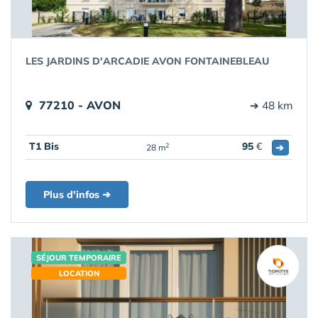
LES JARDINS D'ARCADIE AVON FONTAINEBLEAU
77210 - AVON
➔ 48 km
T1 Bis
95
€
➔
2
28 m
Plus d'infos ➔
SÉJOUR TEMPORAIRE
LOCATION