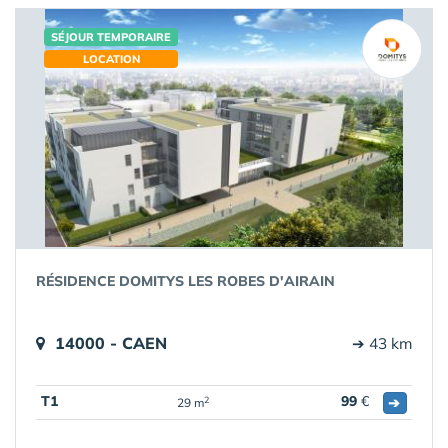
SÉJOUR TEMPORAIRE
LOCATION
RÉSIDENCE DOMITYS LES ROBES D'AIRAIN
14000 - CAEN
➔ 43 km
T1
99
€
➔
2
29 m