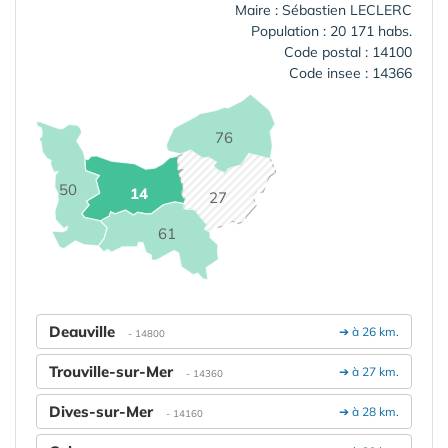
Maire : Sébastien LECLERC
Population : 20 171 habs.
Code postal : 14100
Code insee : 14366
76
50
14
27
61
Deauville
➔ à 26 km.
- 14800
Trouville-sur-Mer
➔ à 27 km.
- 14360
Dives-sur-Mer
➔ à 28 km.
- 14160