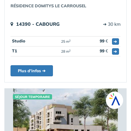
RÉSIDENCE DOMITYS LE CARROUSEL
14390 - CABOURG
➔ 30 km
Studio
99
€
➔
2
25 m
T1
99
€
➔
2
28 m
Plus d'infos ➔
SÉJOUR TEMPORAIRE