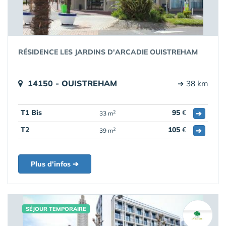
RÉSIDENCE LES JARDINS D'ARCADIE OUISTREHAM
14150 - OUISTREHAM
➔ 38 km
T1 Bis
95
€
➔
2
33 m
T2
105
€
➔
2
39 m
Plus d'infos ➔
SÉJOUR TEMPORAIRE