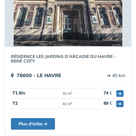
RÉSIDENCE LES JARDINS D'ARCADIE DU HAVRE -
RENÉ COTY
76600 - LE HAVRE
➔ 40 km
T1 Bis
74
€
➔
2
32 m
T2
89
€
➔
2
41 m
Plus d'infos ➔