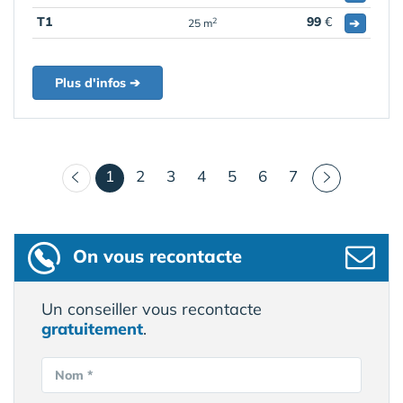
T1
99
€
➔
2
25 m
Plus d'infos ➔
(courant)
1
2
3
4
5
6
7
On vous recontacte
Un conseiller vous recontacte
gratuitement
.
Nom *