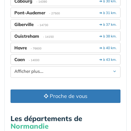
Cabourg
➔ à 30 km.
- 14390
Pont-Audemer
➔ à 31 km.
- 27500
Giberville
➔ à 37 km.
- 14730
Ouistreham
➔ à 38 km.
- 14150
Havre
➔ à 40 km.
- 76600
Caen
➔ à 43 km.
- 14000
Afficher plus....
Proche de vous
Les départements de
Normandie