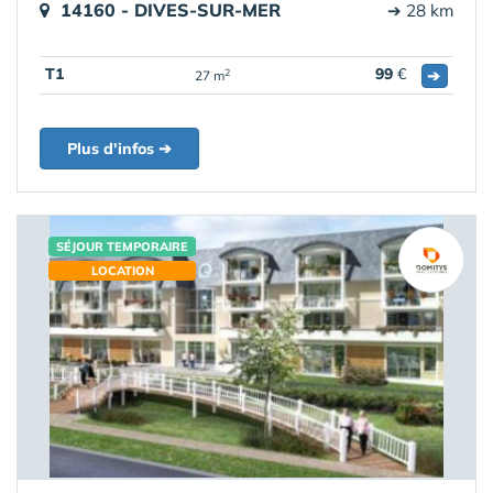
14160 - DIVES-SUR-MER
➔ 28 km
T1
99
€
➔
2
27 m
Plus d'infos ➔
SÉJOUR TEMPORAIRE
LOCATION