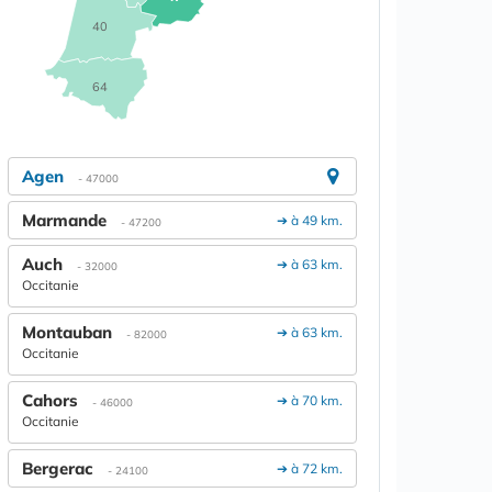
40
64
Agen
- 47000
Marmande
➔ à 49 km.
- 47200
Auch
➔ à 63 km.
- 32000
Occitanie
Montauban
➔ à 63 km.
- 82000
Occitanie
Cahors
➔ à 70 km.
- 46000
Occitanie
Bergerac
➔ à 72 km.
- 24100