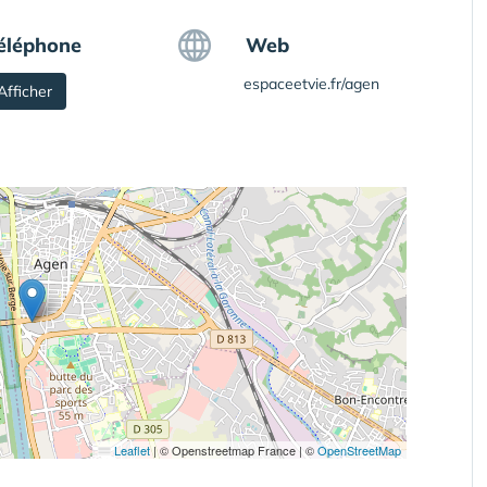
éléphone
Web
espaceetvie.fr/agen
Afficher
Leaflet
|
© Openstreetmap France | ©
OpenStreetMap