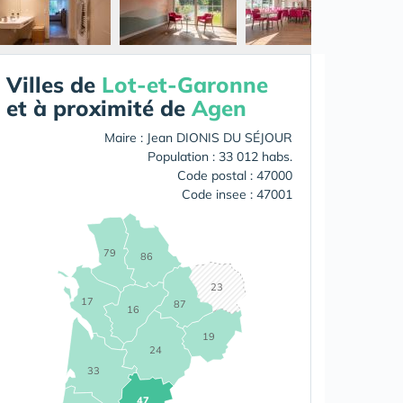
Villes de
Lot-et-Garonne
et à proximité de
Agen
Maire : Jean DIONIS DU SÉJOUR
Population : 33 012 habs.
Code postal : 47000
Code insee : 47001
79
86
23
17
87
16
19
24
33
47