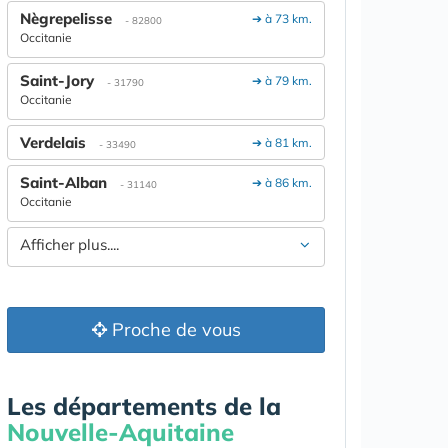
Nègrepelisse
➔ à 73 km.
- 82800
Occitanie
Saint-Jory
➔ à 79 km.
- 31790
Occitanie
Verdelais
➔ à 81 km.
- 33490
Saint-Alban
➔ à 86 km.
- 31140
Occitanie
Afficher plus....
Proche de vous
Les départements de la
Nouvelle-Aquitaine