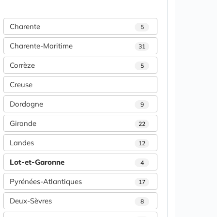
Charente
5
Charente-Maritime
31
Corrèze
5
Creuse
Dordogne
9
Gironde
22
Landes
12
Lot-et-Garonne
4
Pyrénées-Atlantiques
17
Deux-Sèvres
8