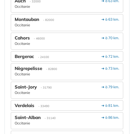
Auch
➔ à 63 km.
- 32000
Occitanie
Montauban
➔ à 63 km.
- 82000
Occitanie
Cahors
➔ à 70 km.
- 46000
Occitanie
Bergerac
➔ à 72 km.
- 24100
Nègrepelisse
➔ à 73 km.
- 82800
Occitanie
Saint-Jory
➔ à 79 km.
- 31790
Occitanie
Verdelais
➔ à 81 km.
- 33490
Saint-Alban
➔ à 86 km.
- 31140
Occitanie