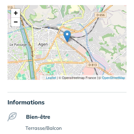
+
−
Leaflet
|
© Openstreetmap France | ©
OpenStreetMap
Informations
Bien-être
Terrasse/Balcon