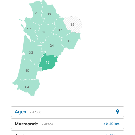
79
86
23
17
87
16
19
24
33
47
40
64
Agen
- 47000
Marmande
➔ à 49 km.
- 47200