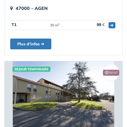
47000 - AGEN
T1
99
€
➔
2
35 m
Plus d'infos ➔
SÉJOUR TEMPORAIRE