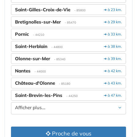
Saint-Gilles-Croix-de-Vie
➔ à 23 km.
- 85800
Bretignolles-sur-Mer
➔ à 29 km.
- 85470
Pornic
➔ à 33 km.
- 44210
Saint-Herblain
➔ à 38 km.
- 44800
Olonne-sur-Mer
➔ à 39 km.
- 85340
Nantes
➔ à 42 km.
- 44000
Château-d'Olonne
➔ à 43 km.
- 85180
Saint-Brevin-les-Pins
➔ à 47 km.
- 44250
Afficher plus....
Proche de vous