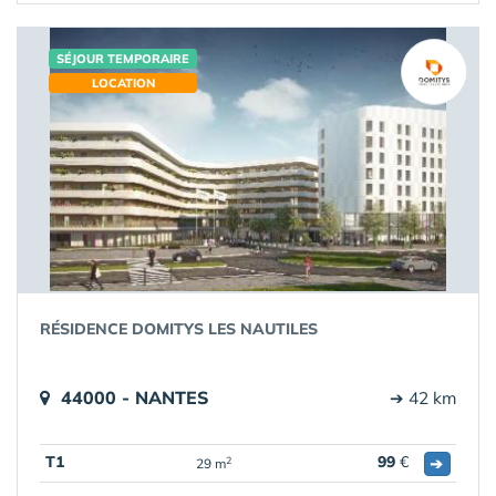
SÉJOUR TEMPORAIRE
LOCATION
RÉSIDENCE DOMITYS LES NAUTILES
44000 - NANTES
➔ 42 km
T1
99
€
➔
2
29 m