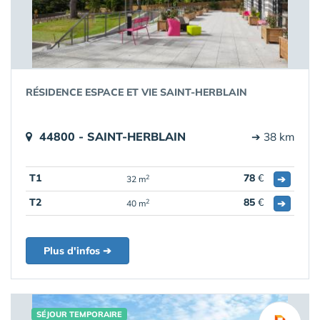
RÉSIDENCE ESPACE ET VIE SAINT-HERBLAIN
44800 - SAINT-HERBLAIN
➔ 38 km
T1
78
€
➔
2
32 m
T2
85
€
➔
2
40 m
Plus d'infos ➔
SÉJOUR TEMPORAIRE