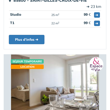
85800 - SAINT-GILLES-CROIX-DE-VIE
➔ 23 km
Studio
99
€
➔
2
25 m
T1
99
€
➔
2
22 m
Plus d'infos ➔
SÉJOUR TEMPORAIRE
LOCATION