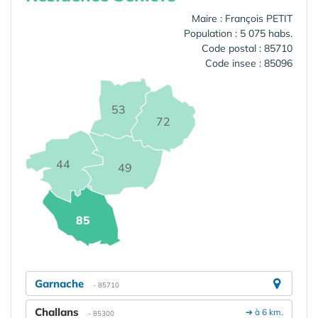
Maire : François PETIT
Population : 5 075 habs.
Code postal : 85710
Code insee : 85096
53
72
44
49
85
Garnache
- 85710
Challans
➔ à 6 km.
- 85300