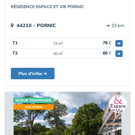
RÉSIDENCE ESPACE ET VIE PORNIC
44210 - PORNIC
➔ 33 km
T1
78
€
➔
2
31 m
T2
85
€
➔
2
40 m
Plus d'infos ➔
SÉJOUR TEMPORAIRE
LOCATION