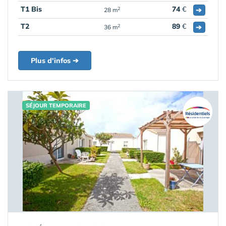
T1 Bis
74
€
➔
2
28 m
T2
89
€
➔
2
36 m
Plus d'infos ➔
SÉJOUR TEMPORAIRE