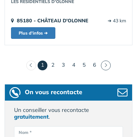
LES RÉSIDENTIELS D'OLONNE
85180 - CHÂTEAU D'OLONNE
➔ 43 km
Plus d'infos ➔
(courant)
1
2
3
4
5
6
On vous recontacte
Un conseiller vous recontacte
gratuitement
.
Nom *