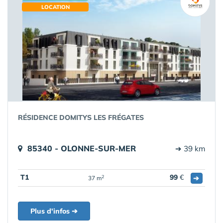
LOCATION
RÉSIDENCE DOMITYS LES FRÉGATES
85340 - OLONNE-SUR-MER
➔ 39 km
T1
99
€
➔
2
37 m
Plus d'infos ➔